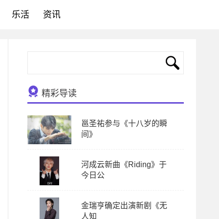
乐活
资讯
精彩导读
邕圣祐参与《十八岁的瞬
间》
河成云新曲《Riding》于
今日公
金瑞亨确定出演新剧《无
人知