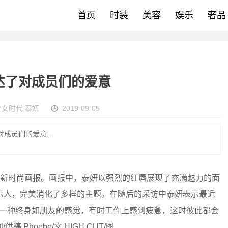
首页
时装
美容
娱乐
奢品
达了对成员们的爱意
少女时代
,
泰妍
2019-09-05
成员们的爱意...
新时尚画报。画报中，泰妍以强烈的红唇展现了充满魅力的面
示人，完美消化了多样的主题。在随后的采访中泰妍表示最近
有一种终身如朋友的感觉，有时工作上感到疲惫，这时彼此都会
Phoebe/文 HIGH CUT/图