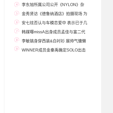
内出轨
李东旭所属公司公开《NYLON》杂
志9月号封面
金秀贤访《德鲁纳酒店》拍摄现场 为
好友IU和吕
安七炫否认与车模恋爱中 表示已于几
年前分手
韩媒曝missA出身成员孟佳与富二代
男友甜蜜照
李敏镐身穿西装&白衬衫 展帅气慵懒
百变男神
WINNER成员金秦禹确定SOLO出击
官方博客公开专辑预