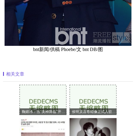
bnt新闻/供稿 Phoebe/文 bnt DB/图
相关文章
鞠婧祎：当“美神降临”开始定义嗅觉美
侯明昊首尊蜡像正式入驻上海杜莎夫人蜡