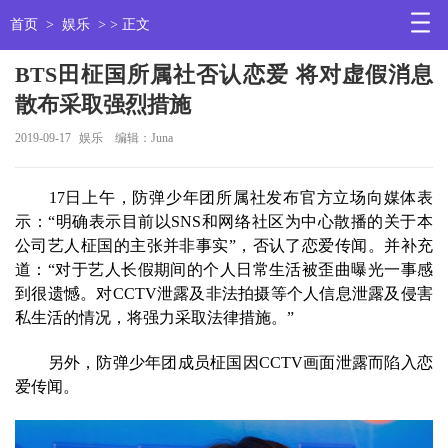
首页
>
娱乐
> > 正文
BTS田柾国所属社否认恋爱 将对虚假消息
散布采取强烈措施
2019-09-17
娱乐
编辑：Juna
17日上午，防弹少年团所属社发布官方立场向媒体表
示：“明确表示目前以SNS和网络社区为中心散播的关于本
公司艺人柾国的主张并非事实”，否认了恋爱传闻。并补充
道：“对于艺人长假期间的个人日常生活被歪曲曝光一事感
到很遗憾。对CCTV泄露及非法拍摄等个人信息泄露及侵害
私生活的情况，将强力采取法律措施。”
另外，防弹少年团成员柾国因CCTV画面泄露而陷入恋
爱传闻。