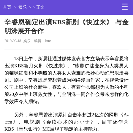
首页
>
娱乐
> > 正文
辛睿恩确定出演KBS新剧《快过来》 与金
明洙展开合作
2019-09-18
娱乐
编辑：Juna
18日上午，所属社通过媒体发表官方立场表示辛睿恩将
出演KBS新月火剧《快过来》。”该剧讲述变身为人类男人
的猫咪红潮和小狗般的人类女人索雅的微妙心动幻想浪漫喜
剧。剧中，辛睿恩是梦想着成为网络漫画作家，在视觉设计
公司上班的社会新手，喜欢人，有着什么都想为人做的小狗
般20岁中半上班族女性，与金明洙一同合作会带来怎样的化
学效应令人期待。
另外，辛睿恩曾出演累计点击率超过2亿次的网剧《A-
teen》、电视剧《会读心术的那小子》，目前还作为
KBS《音乐银行》MC展现了稳定的主持能力。