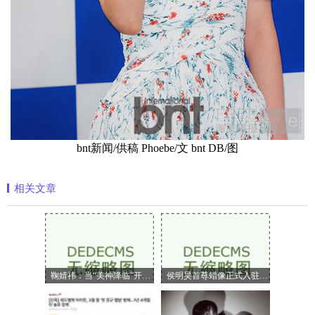
bnt新闻/供稿 Phoebe/文 bnt DB/图
相关文章
鞠婧祎：当“美神降临”开始定义嗅觉美
侯明昊首尊蜡像正式入驻上海杜莎夫人蜡