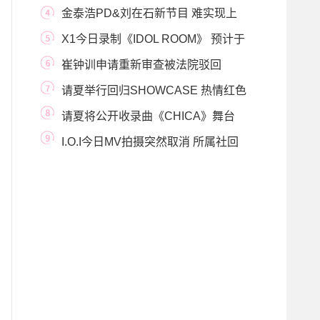
角色
金泰浩PD&刘在石新节目 难实现上
半年播出
X1今日录制《IDOL ROOM》 预计于
10日播出
崔钟训申请重新审查被法院驳回
请夏举行回归SHOWCASE 热情红色
礼裙带来霸气舞台
请夏将公开收录曲《CHICA》舞台
为4辑活动装饰结
I.O.I今日MV拍摄突然取消 所属社回
应只是延期