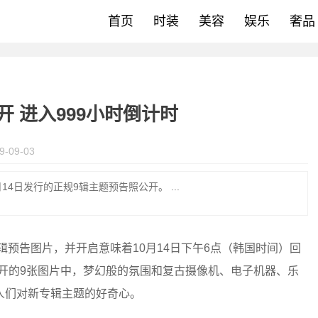
首页
时装
美容
娱乐
奢品
照公开 进入999小时倒计时
9-09-03
10月14日发行的正规9辑主题预告照公开。 ...
新专辑预告图片，并开启意味着10月14日下午6点（韩国时间）回
公开的9张图片中，梦幻般的氛围和复古摄像机、电子机器、乐
人们对新专辑主题的好奇心。