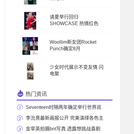
请夏举行回归
SHOWCASE 热情红色
Woollim新女团Rocket
Punch确定8月
少女时代展示不变友情 闪
电聚
热门资讯
Seventeen时隔两年确定举行世界巡
演与全球粉丝见
李沇熹最新画报公开 完美演绎各色主
题
金宰英拍摄bnt写真 透露想挑战喜剧