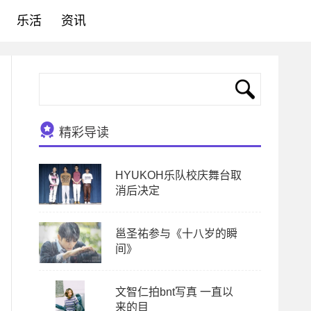
乐活
资讯
精彩导读
HYUKOH乐队校庆舞台取
消后决定
邕圣祐参与《十八岁的瞬
间》
文智仁拍bnt写真 一直以
来的目