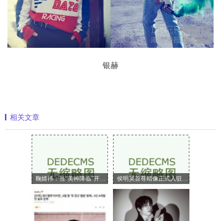
银赫
相关文章
鞠婧祎：当“美神降临”开始定义嗅觉美
侯明昊首尊蜡像正式入驻上海杜莎夫人蜡