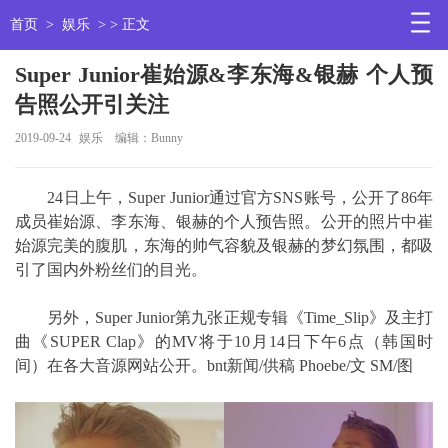
首页
>
娱乐
> > 正文
Super Junior崔始源&李东海&银赫 个人预
告照公开引关注
2019-09-24
娱乐
编辑：Bunny
24日上午，Super Junior通过官方SNS账号，公开了86年
成员崔始源、李东海、银赫的个人预告照。公开的照片中崔
始源完美的腹肌，东海的帅气容貌及银赫的梦幻氛围，都吸
引了国内外粉丝们的目光。
另外，Super Junior第九张正规专辑《Time_Slip》及主打
曲《SUPER Clap》的MV将于10月14日下午6点（韩国时
间）在各大音源网站公开。bnt新闻/供稿 Phoebe/文 SM/图