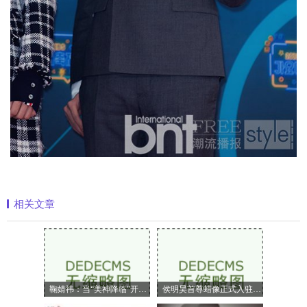
相关文章
鞠婧祎：当“美神降临”开始定义嗅觉美
侯明昊首尊蜡像正式入驻上海杜莎夫人蜡