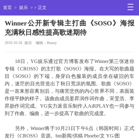
首页
>
娱乐
> > 正文
Winner公开新专辑主打曲《SOSO》海报
充满秋日感性提高歌迷期待
2019-10-18
娱乐
编辑：Bunny
18日，YG娱乐通过官方博客发布了Winner第三张迷你
专辑《CROSS》的主打歌《SOSO》海报。在大写的歌曲题
目《SOSO》的下端，身穿白色服装的成员坐在破旧的车
内，迷茫的目光营造出了秋日荒凉的氛围。歌曲《SOSO》
是一首来形容离别后，与痛苦悲伤的内心世界不同，表面装
作很平静的样子。该曲由成员姜昇润作词作曲，宋旻浩、李
昇勋作词完成。YG实力派音乐制作人AiRPLAY也一同参与
到了作曲、编曲，进一步提高了歌曲的完成度。
另外，Winner将于10月23日下午6点（韩国时间）正式
发行《CROSS》音源。bnt新闻/供稿 Phoebe/文 YG/图