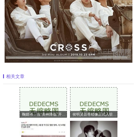
相关文章
鞠婧祎：当“美神降临”开始定义嗅觉美
侯明昊首尊蜡像正式入驻上海杜莎夫人蜡