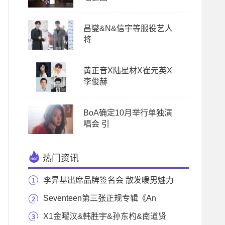
昌燮&N&信宇等服役艺人
将
黄正音X陆星材X崔元英X
李俊赫
BoA确定10月举行单独演
唱会 引
热门资讯
李昇基出席品牌签名会 散发暖男魅力
直击女心
Seventeen第三张正规专辑《An
Ode》今日揭开面纱
X1金曜汉&韩胜宇&孙东杓&南道贤