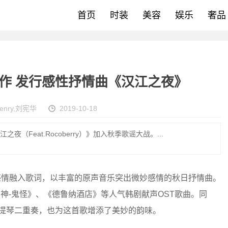
首页
时装
美容
娱乐
奢品
ry合作 发行感性抒情曲《汉江之夜》
enry
,
刘宪华
2019-10-18
夜（Feat.Rocoberry）》加入秋季歌谣大战。...
感情融入歌词，以丰富的原声音乐突出微妙感情的秋日抒情曲。
烂的神-鬼怪》、《德鲁纳酒店》等人气韩剧献声OST歌曲。同
y的小提琴二重奏，也为这首歌增添了美妙的韵味。