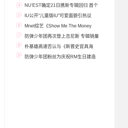
确定出演
NU'EST确定21日携新专辑回归 首个
概念预告视频公
IU公开“儿童版IU”可爱面貌引热议
Mnet综艺《Show Me The Money
8》于7月26日首播
防弹少年团再次登上吉尼斯 专辑销量
突破339万张
朴基雄高速否认与《新晋史官具海
玲》PD恋爱传闻
防弹少年团粉丝为庆祝RM生日建造
树林净化空气