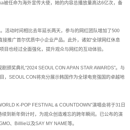
aruka被任命为海外宣传大使，她的内容总播放量高达6亿次，备
级。活动时间相比去年延长两天，参与的网红团队增加了500
红直接推广首尔优质中小企业产品。此外，诸如“全球网红休息
育场”等项目也经过全面强化，提升观众与网红的互动体验。
礼“2024 SEOUL CON APAN STAR AWARDS”。与
”等电竞项目，SEOUL CON将充分展示韩国作为全球电竞强国的卓越地
LD K-POP FESTIVAL & COUNTDOWN”演唱会将于31日
持续到新年倒计时，为观众创造难忘的跨年瞬间。已公布的演
O、Billlie以及SAY MY NAME等。