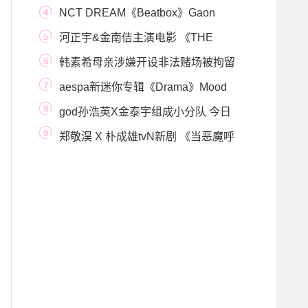
会担任MC展义气
NCT DREAM《Beatbox》Gaon
chart三冠王 占据多个榜单
河正宇&金南佶主演电影 《THE
CLOSET》确定2月份
韩素希母亲涉嫌开设非法赌场被拘留
曾有过诈骗
aespa新迷你专辑《Drama》Mood
Sampler公开，概念化的
god孙浩英X金泰宇组成小分队 今日
公开出道单曲
郑敬淏 X 朴成雄tvN新剧 《当恶魔呼
喊你的名字时