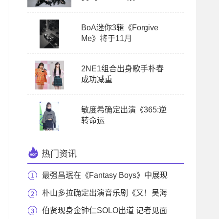
BoA迷你3辑《Forgive
Me》将于11月
2NE1组合出身歌手朴春
成功减重
敏度希确定出演《365:逆
转命运
热门资讯
最强昌珉在《Fantasy Boys》中展现
不可替代的存在
朴山多拉确定出演音乐剧《又！吴海
英》 展开新
伯贤现身金钟仁SOLO出道 记者见面