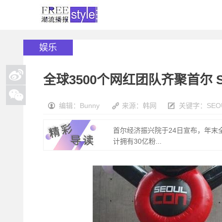
娱乐
全球3500个网红团队齐聚首尔 
编辑：Bunny
来源：韩网
关键字：
SE
首尔经济振兴院于24日宣布，年末全
计拥有30亿粉...