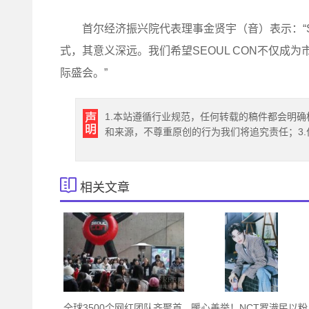
首尔经济振兴院代表理事金贤宇（音）表示：“SE
式，其意义深远。我们希望SEOUL CON不仅成
际盛会。”
1.本站遵循行业规范，任何转载的稿件都会明确
和来源，不尊重原创的行为我们将追究责任；3
相关文章
全球3500个网红团队齐聚首
暖心善举！NCT罗渽民以粉