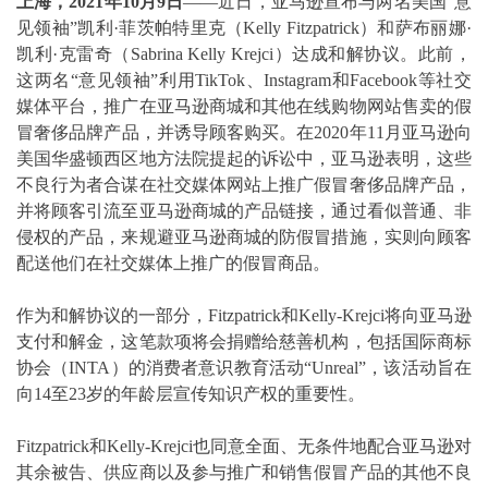
上海，2021年10月9日
——近日，亚马逊宣布与两名美国“意
见领袖”凯利·菲茨帕特里克（Kelly Fitzpatrick）和萨布丽娜·
凯利·克雷奇（Sabrina Kelly Krejci）达成和解协议。此前，
这两名“意见领袖”利用TikTok、Instagram和Facebook等社交
媒体平台，推广在亚马逊商城和其他在线购物网站售卖的假
冒奢侈品牌产品，并诱导顾客购买。在2020年11月亚马逊向
美国华盛顿西区地方法院提起的诉讼中，亚马逊表明，这些
不良行为者合谋在社交媒体网站上推广假冒奢侈品牌产品，
并将顾客引流至亚马逊商城的产品链接，通过看似普通、非
侵权的产品，来规避亚马逊商城的防假冒措施，实则向顾客
配送他们在社交媒体上推广的假冒商品。
作为和解协议的一部分，Fitzpatrick和Kelly-Krejci将向亚马逊
支付和解金，这笔款项将会捐赠给慈善机构，包括国际商标
协会（INTA）的消费者意识教育活动“Unreal”，该活动旨在
向14至23岁的年龄层宣传知识产权的重要性。
Fitzpatrick和Kelly-Krejci也同意全面、无条件地配合亚马逊对
其余被告、供应商以及参与推广和销售假冒产品的其他不良