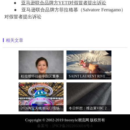
●
亚马逊联合品牌方YETI对假冒者提出诉讼
●
亚马逊联合品牌方菲拉格慕（Salvatore Ferragamo）
对假冒者提出诉讼
相关文章
杜拉维特任命中国区董事总经理杨琛女士
SAINT LAURENT RIVE DROITE圣罗兰北京右岸精品店
2026淘宝天猫潮玩CJ现场直击，以五大圈层
冬日怀想：维达莱VBC 2027秋冬面料系列
Copyright © 2002-2019 freestyle潮流网 版权所有
备案号：沪ICP备2022033016号-1