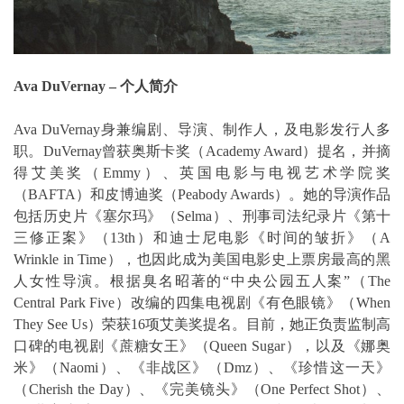
Ava DuVernay – 个人简介
Ava DuVernay身兼编剧、导演、制作人，及电影发行人多
职。DuVernay曾获奥斯卡奖（Academy Award）提名，并摘
得艾美奖（Emmy）、英国电影与电视艺术学院奖
（BAFTA）和皮博迪奖（Peabody Awards）。她的导演作品
包括历史片《塞尔玛》（Selma）、刑事司法纪录片《第十
三修正案》（13th）和迪士尼电影《时间的皱折》（A
Wrinkle in Time），也因此成为美国电影史上票房最高的黑
人女性导演。根据臭名昭著的“中央公园五人案”（The
Central Park Five）改编的四集电视剧《有色眼镜》（When
They See Us）荣获16项艾美奖提名。目前，她正负责监制高
口碑的电视剧《蔗糖女王》（Queen Sugar），以及《娜奥
米》（Naomi）、《非战区》（Dmz）、《珍惜这一天》
（Cherish the Day）、《完美镜头》（One Perfect Shot）、