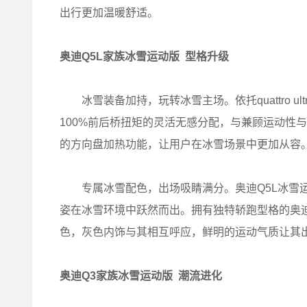
出行更加温暖舒适。
奥迪
Q5L
家族冰雪运动版
型格升级
冰雪装备加持，玩转冰雪主场。依托quattro ul
100%前后桥扭矩的灵活无感分配，与兼顾运动性
的方向盘加热功能，让用户在冰雪场景中更加从容
专属冰雪配色，出场吸睛满分。奥迪Q5L冰雪运
姿在冰雪环境中跃然而出。拥有独特轿跑型格的奥迪Q5
色，灰色内饰与其相互呼应，鲜明的运动气质让其
奥迪
Q3
家族冰雪运动版
潮流进化