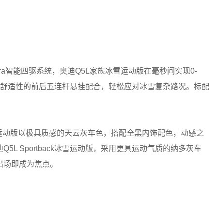
tra智能四驱系统，奥迪Q5L家族冰雪运动版在毫秒间实现0-
与舒适性的前后五连杆悬挂配合，轻松应对冰雪复杂路况。标配
。
动版以极具质感的天云灰车色，搭配全黑内饰配色，动感之
L Sportback冰雪运动版，采用更具运动气质的纳多灰车
出场即成为焦点。