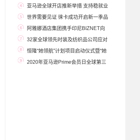
发售《结晶的杰
亚马逊全球开店推新举措 支持稳就业
扩就业
世界需要见证 徕卡成功开启新一季品
牌主题推广
阿雅娜酒店集团携手印尼BIZNET向
巴厘岛医疗机构
32家全球领先时装及纺织品公司应对
气候、生物多
恒隆“她领航”计划项目启动仪式暨“她
论坛”
2020年亚马逊Prime会员日全球第三
方卖家收获史上