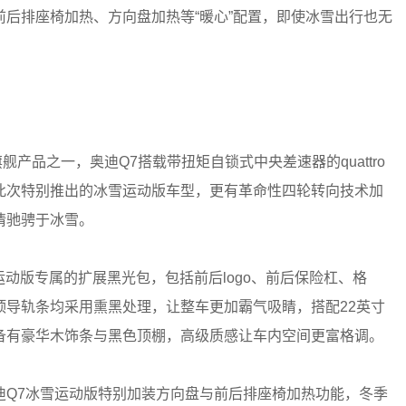
后排座椅加热、方向盘加热等“暖心”配置，即使冰雪出行也无
品之一，奥迪Q7搭载带扭矩自锁式中央差速器的quattro
此次特别推出的冰雪运动版车型，更有革命性四轮转向技术加
情驰骋于冰雪。
动版专属的扩展黑光包，包括前后logo、前后保险杠、格
顶导轨条均采用熏黑处理，让整车更加霸气吸睛，搭配22英寸
备有豪华木饰条与黑色顶棚，高级质感让车内空间更富格调。
Q7冰雪运动版特别加装方向盘与前后排座椅加热功能，冬季