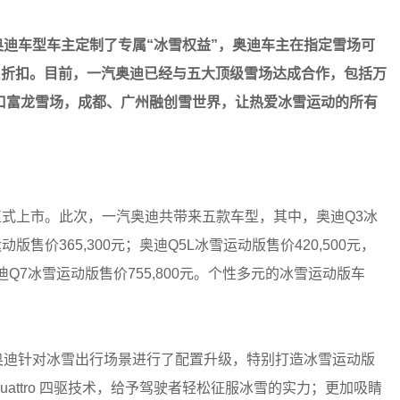
奥迪车型车主定制了专属
“
冰雪权益
”
，奥迪车主在指定雪场可
属折扣。目前，一汽奥迪已经与五大顶级雪场达成合作，包括万
口富龙雪场，成都、广州融创雪世界，让热爱冰雪运动的所有
正式上市。此次，一汽奥迪共带来五款车型，其中，奥迪Q3冰
雪运动版售价365,300元；奥迪Q5L冰雪运动版售价420,500元，
元；奥迪Q7冰雪运动版售价755,800元。个性多元的冰雪运动版车
汽奥迪针对冰雪出行场景进行了配置升级，特别打造冰雪运动版
attro 四驱技术，给予驾驶者轻松征服冰雪的实力；更加吸睛