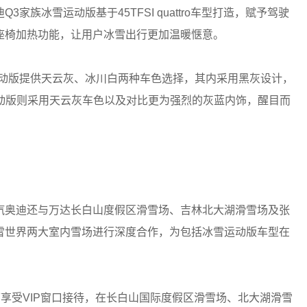
冰雪运动版基于45TFSI quattro车型打造，赋予驾驶
座椅加热功能，让用户冰雪出行更加温暖惬意。
动版提供天云灰、冰川白两种车色选择，其内采用黑灰设计，
冰雪运动版则采用天云灰车色以及对比更为强烈的灰蓝内饰，醒目而
奥迪还与万达长白山度假区滑雪场、吉林北大湖滑雪场及张
雪世界两大室内雪场进行深度合作，为包括冰雪运动版车型在
。
享受VIP窗口接待，在长白山国际度假区滑雪场、北大湖滑雪