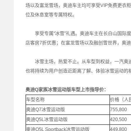
场以及富龙雪场，奥迪车主均可享受VIP免费更衣
位及休息室等专属特权。
享受专属“冰雪”礼遇。奥迪车主在长白山国际度
店客房7折优惠；在富龙雪场以及融创雪世界，奥迪
冰雪主场，热爱不止。从车型到权益，一汽奥迪
也将持续为用户创造近距离了解、体验冰雪运动的
奥迪
Q
家族冰雪运动版车型上市指导价：
车型名称
价格（人
奥迪Q7冰雪运动版
755,800
奥迪Q5L冰雪运动版
420,500
奥迪Q5L Sportback冰雪运动版
449,800