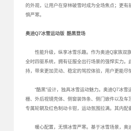
的外观，让用户在穿林破雪时成为全场焦点；更有前
惧严寒。
奥迪
Q7
冰雪运动版
酷黑登场
性能升级，纵享冰雪乐趣。作为奥迪Q家族双旗舰产
全时四驱系统，拥有征服全出行场景的强悍实力。
持，带来更加灵动、稳定的驾控体验，用户更能尽
“酷黑”设计，独具冰雪运动魅力。奥迪Q7冰雪运
栅、外后视镜壳体、侧窗装饰条、侧门嵌件以及车
专属轮辋及红色制动卡钳，运动氛围拉满。其内配
暖心配置，无惧冰雪严寒。基于冰雪场景，奥迪