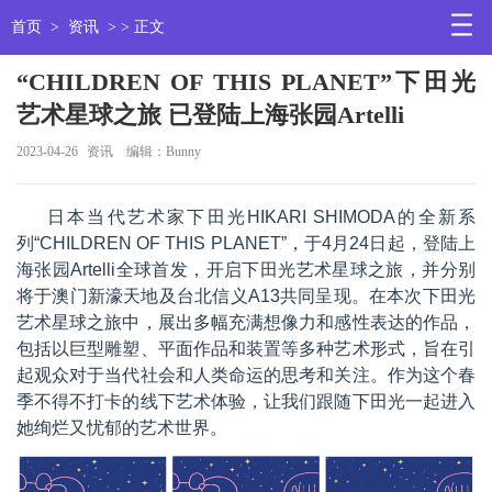
首页
>
资讯
> > 正文
“CHILDREN OF THIS PLANET”下田光
艺术星球之旅 已登陆上海张园Artelli
2023-04-26
资讯
编辑：Bunny
日本当代艺术家下田光
HIKARI SHIMODA
的全新系
列
“CHILDREN OF THIS PLANET”
，于
4
月
24
日起，登陆上
海张园
Artelli
全球首发
，开启
下田光艺术星球之旅
，并
分别
将
于澳门新濠天地及台北信义
A13
共同呈现。
在本次下田光
艺术星球之旅中，
展出
多幅充满想像力和感性表达的作品，
包括以巨型雕塑、平面作品和装置等多种艺术形式，旨在引
起观众对于当代社会和人类命运的思考和关注。作为这个春
季不得不打卡的线下艺术体验，让我们跟随下田光一起进入
她绚烂又忧郁的艺术世界。