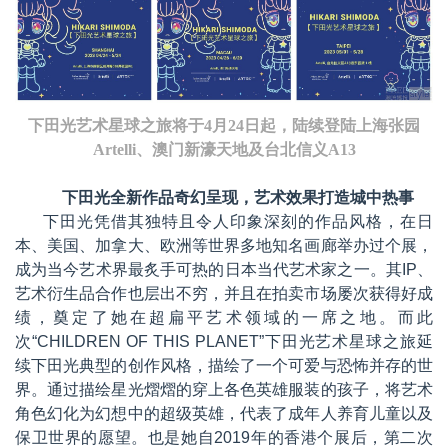
下田光艺术星球之旅将于4月2
4
日起，陆续登陆上海张园
Artelli、
澳门新濠天地及台北信义A13
下田光全新作品奇幻呈现，艺术效果打造城中热事
下田光凭借其独特且令人印象深刻的作品风格，在日
本、美国、加拿大、欧洲等世界多地知名画廊举办
过
个展，
成为当今艺术界最炙手可热的日本当代艺术家之一。
其
IP
、
艺术衍生品合作也层出不穷，并且在拍卖市场屡次获得好成
绩，奠定了她在超扁平艺术领域的一席之地。而此
次
“CHILDREN OF THIS PLANET”
下田光艺术星球之旅
延
续下田光典型的创作风格，描绘了一个可爱与恐怖并存的世
界。通过描绘星光熠熠的穿上各色英雄服装的孩子，将艺术
角色幻化为幻想中的超级英雄，代表了成年人养育儿童以及
保卫世界的愿望。
也是她自
2019
年的香港个展后，第二次