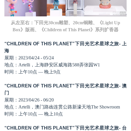
从左至右：
下田光30cm雕塑、20cm
铜雕
、《Light Up
Box》
版画
、《Children of This Planet》系列
扩
香器
“CHILDREN OF THIS PLANET”
下田光艺术星球之旅
-
上
海
展期：2023/04/24 - 05/24
地点：Artelli，上海静安区威海路588弄张园W1
时间：上午1
0
点
— 晚上9点
“CHILDREN OF THIS PLANET”
下田光艺术星球之旅
-
澳
门
展期：2023/04/26 - 06/20
地点
：Artelli，
澳门路凼连贯公路新濠天地The Showroom
时间：上午1
0
点
— 晚上
10
点
“CHILDREN OF THIS PLANET”
下田光艺术星球之旅
-
台