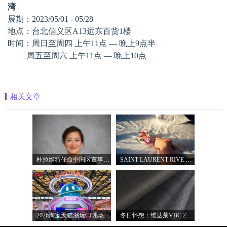
湾
展期：2023/05/01 - 05/28
地
点
：
台北信义区A13远东百货1楼
时间：周日至周四 上午1
1
点
— 晚上
9
点半
周五至周六 上午1
1
点
— 晚上
10
点
相关文章
杜拉维特任命中国区董事总经理杨琛女士
SAINT LAURENT RIVE DROITE圣罗兰北京右岸精品店
2026淘宝天猫潮玩CJ现场直击，以五大圈层
冬日怀想：维达莱VBC 2027秋冬面料系列