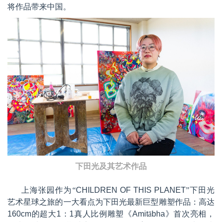
将作品带来中国。
下田光及其艺术作品
上海张园作为“
CHILDREN OF THIS PLANET
”下田光
艺术星球之旅
的
一大看点为下田光最新巨型雕塑作品
：
高达
160cm
的超大
1
：
1
真人比例雕塑《
Amit
ā
bha
》首次亮相
，