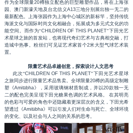
作为全球限量
20
樽独立配色的巨型雕塑作品，将在
上海张
园、
澳门新濠天地及台北信义
A13
三地分别展出独一无二的
最新配色。
上海张园作为上海中心城区的新标竿，坚持传统
海派文化与国际时尚文化相融合，拓展成为多元式文化的功
能空间。而作为“
CHILDREN OF THIS PLANET
”下田光艺
术星球之旅的首发站，也将现代奇幻艺术与古典相交融，打
造城中热事。粉丝们可见证艺术家首个
2
米大型气球艺术装
置。
限量艺术品卓越创意，探索设计人文思考
此次“
CHILDREN OF THIS PLANET
”下田光艺术星球
之旅同步进行限量艺术品售卖。全球限量
20
樽的高级定制雕
塑《
Amit
ā
bha
》，采用玻璃钢材质制成，并以
20
款独一无
二的配色完美呈现下田光糖果色调的艺术风格。 在其明亮
的色彩与可爱的角色中还隐藏着更深层次的含义，下田光希
望透过《
Amit
ā
bha
》可以引发人们对生命与死亡、全球环境
的变化、以及社会与人之间的关系的思考。