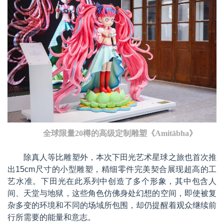
全球限量20樽的高级定制雕塑《Amitābha》
除真人等比雕塑外，
本次下田光艺术星球之旅
也首次推
出
15cm
尺寸的小型雕塑，精细零件完美契合展现超高的工
艺水准。下田光在此系列中创造了多个形象，其中包含人
间、天堂与地狱，这些角色仿佛身处幻想的空间，即使被复
杂多变的环境和不同的场域所包围，却仍提醒着观众继续前
行所需要的能量和意志。