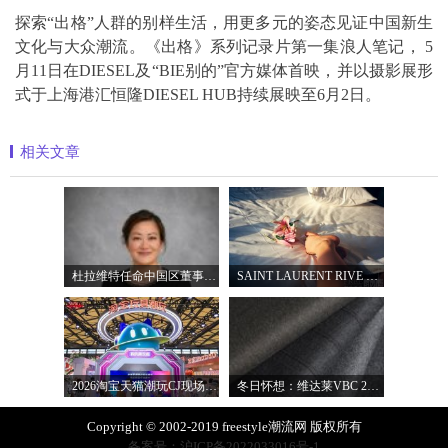
探索“出格”人群的别样生活，用更多元的姿态见证中国新生
文化与大众潮流。《出格》系列记录片第一集浪人笔记， 5
月11日在DIESEL及“BIE别的”官方媒体首映，并以摄影展形
式于上海港汇恒隆DIESEL HUB持续展映至6月2日。
相关文章
杜拉维特任命中国区董事总经理杨琛女士
SAINT LAURENT RIVE DROITE圣罗兰北京右岸精品店
2026淘宝天猫潮玩CJ现场直击，以五大圈层
冬日怀想：维达莱VBC 2027秋冬面料系列
Copyright © 2002-2019 freestyle潮流网 版权所有
备案号：沪ICP备2022033016号-1