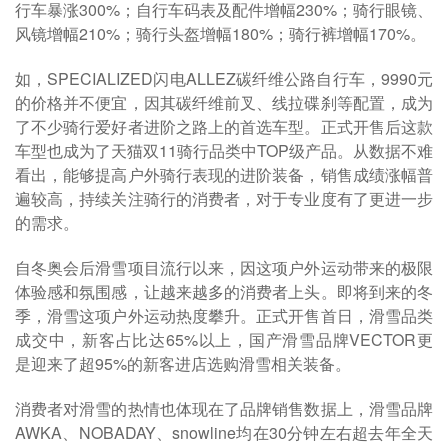
行车暴涨300%；自行车码表及配件增幅230%；骑行眼镜、
风镜增幅210%；骑行头盔增幅180%；骑行裤增幅170%。
如，SPECIALIZED闪电ALLEZ碳纤维公路自行车，9990元
的价格并不便宜，因其碳纤维前叉、线拉碟刹等配置，成为
了不少骑行爱好者进阶之路上的首选车型。正式开售后这款
车型也成为了天猫双11骑行品类中TOP级产品。从数据不难
看出，能够提高户外骑行表现的进阶装备，销售成绩涨幅普
遍较高，持续关注骑行的消费者，对于专业度有了更进一步
的需求。
自冬奥会后滑雪项目流行以来，因这项户外运动带来的极限
体验感和氛围感，让越来越多的消费者上头。即将到来的冬
季，滑雪这项户外运动热度攀升。正式开售首日，滑雪品类
成交中，新客占比达65%以上，国产滑雪品牌VECTOR更
是迎来了超95%的新客进店选购滑雪相关装备。
消费者对滑雪的热情也体现在了品牌销售数据上，滑雪品牌
AWKA、NOBADAY、snowline均在30分钟左右超去年全天