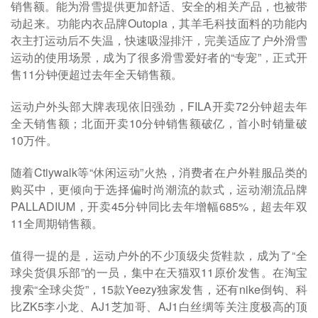
销售额。能为滑雪提供更加舒适、安全的相关产品，也被带
动起来。功能内衣品牌Outopia，其羊毛科技面料的功能内
衣主打运动后不失温，快速吸湿排汗，完美适应了户外滑雪
运动的使用场景，成为了很多滑雪爱好者的“专宠”，正式开
售11分钟便超过去年全天销售额。
运动户外头部大牌表现依旧强劲，FILA开卖72分钟超去年
全天销售额；北面开卖10分钟销售额破亿，首小时销量破
10万件。
随着Ctiywalk等“休闲运动”火热，消费者在户外鞋服品类的
购买中，更倾向于选择偏时尚潮流的款式，运动潮流品牌
PALLADIUM，开卖45分钟同比去年增幅685%，超去年双
11全周期销售额。
值得一提的是，运动户外的不少顶级尖货鞋款，成为了“全
球尖货俱乐部”的一员，集中在天猫双11原价发售。在淘宝
搜索“全球尖货”，15款Yeezy独家发售，还有nike倒钩、科
比ZK5李小龙、AJ1芝加哥、AJ1白丝绸等关注度极高的顶