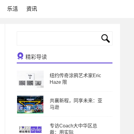
乐活
资讯
精彩导读
纽约传奇涂鸦艺术家Eric
Haze 限
共襄新程，同享未来：亚
马逊
专访Coach大中华区总
裁：用实际