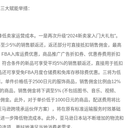
下三大赋能举措：
卖家运营成本。一是再次升级“2024新卖家入门大礼包”。
得至少5%的销售额返还，返还部分可直接抵扣销售佣金，最高
计划、FBA入库运费优惠，商品推广广告折扣券、优惠券费用折扣
。符合条件的新品可享受平均5%的销售额返还，直接用于抵扣
还可享受免FBA月度仓储费和免库存移除费优惠。三将为低
，单件价格低于2500日元的服饰商品，销售佣金比例由12%
元的商品，销售佣金将下调至5% (不包括图书、音乐、视频、
元佣金。此外，对于单价低于1000日元的商品，配送费用将比
ND（亚马逊跨境承运伙伴方案），将在原有标准运输服务时效基础
，进一步降低物流成本。此外，亚马逊日本站不断增加的物流和
的选项，更好地满足当地消费者需求。