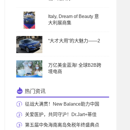
Italy, Dream of Beauty 意
大利展商集
“大才大用”的大魅力——2
万亿美金蓝海! 全球B2B跨
境电商
热门资讯
征战大满贯！New Balance助力中国
跑者在2023 TCS 纽约
关爱医护，共同守沪！Dr.Jart+蒂佳
婷向上海新国际
第五届中免海南离岛免税年终盛典点