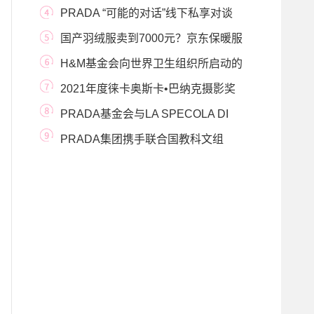
燃冬季消费
PRADA “可能的对话”线下私享对谈
当代世界的多
国产羽绒服卖到7000元？京东保暖服
饰品类日高品
H&M基金会向世界卫生组织所启动的
新冠肺炎团
2021年度徕卡奥斯卡•巴纳克摄影奖
入围名单现已
PRADA基金会与LA SPECOLA DI
FIRENZE博物馆及电影导演
PRADA集团携手联合国教科文组
织，为“MUMA”项目