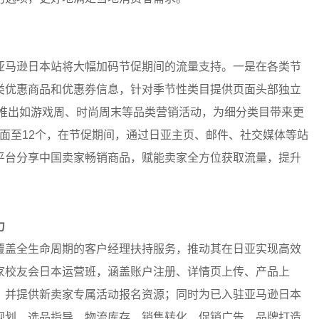
亚马逊日本站将大幅加码节促期间的流量支持。一是在各类节
类优惠商品和优惠券信息，针对季节性类目提供页面头部独立
是推出如游戏周、时尚周末等品类营销活动，为细分类目带来更
页面至12个，在节促期间，通过日亚主页、邮件、社交媒体等站
平台分享中国卖家畅销商品，赋能卖家全方位获取流量，提升
力
覆盖全生命周期的客户经理扶持服务，推动其在日亚实现高效
家校友会日本运营班，涵盖账户注册、详情页上传、产品上
，并提供新卖家专属活动报名资源；同时为已入驻亚马逊日本
规划、选品指导、物流库存、销售转化、促销广告、品牌打造