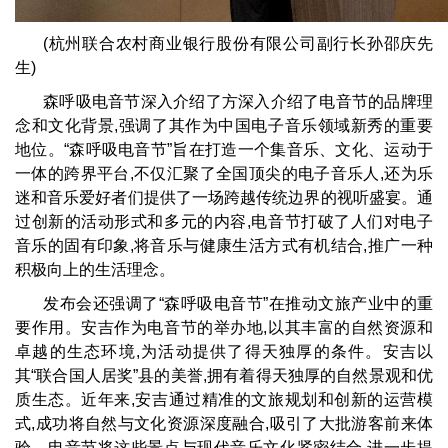
(杭州联合农村商业银行股份有限公司副行长孙邵庆先
生)
森呼吸电音节深入介绍了方深入介绍了电音节的品牌理
念和文化背景,强调了其作为中国电子音乐领域新秀的重要
地位。“森呼吸电音节”旨在打造一个集音乐、文化、运动于
一体的跨界平台,不仅汇聚了全国顶尖的电子音乐人,还为乐
迷和音乐爱好者们提供了一场跨越传统边界的视听盛宴。通
过创新的活动形式和多元的内容,电音节打破了人们对电子
音乐的固有印象,将音乐与健康生活方式有机结合,推广一种
积极向上的生活理念。
发布会还强调了“森呼吸电音节”在推动文旅产业中的重
要作用。安吉作为电音节的举办地,以其丰富的自然资源和
卓越的生态环境,为活动提供了得天独厚的条件。安吉以
其“联合国人居奖”县的美誉,拥有着得天独厚的自然景观和优
质生态。近年来,安吉通过精准的文旅规划和创新的运营模
式,成功将自然与文化资源深度融合,吸引了大批游客前来体
验。电音节将这些景点与现代音乐文化紧密结合,进一步提