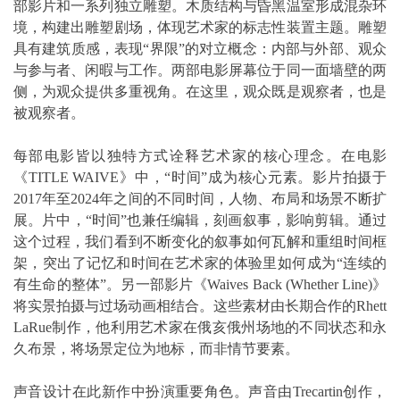
部影片和一系列独立雕塑。木质结构与昏黑温室形成混杂环
境，构建出雕塑剧场，体现艺术家的标志性装置主题。雕塑
具有建筑质感，表现“界限”的对立概念：内部与外部、观众
与参与者、闲暇与工作。两部电影屏幕位于同一面墙壁的两
侧，为观众提供多重视角。在这里，观众既是观察者，也是
被观察者。
每部电影皆以独特方式诠释艺术家的核心理念。在电影
《TITLE WAIVE》中，“时间”成为核心元素。影片拍摄于
2017年至2024年之间的不同时间，人物、布局和场景不断扩
展。片中，“时间”也兼任编辑，刻画叙事，影响剪辑。通过
这个过程，我们看到不断变化的叙事如何瓦解和重组时间框
架，突出了记忆和时间在艺术家的体验里如何成为“连续的
有生命的整体”。另一部影片《Waives Back (Whether Line)》
将实景拍摄与过场动画相结合。这些素材由长期合作的Rhett
LaRue制作，他利用艺术家在俄亥俄州场地的不同状态和永
久布景，将场景定位为地标，而非情节要素。
声音设计在此新作中扮演重要角色。声音由Trecartin创作，