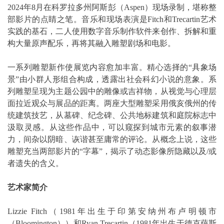
2024年8月在科罗拉多州阿斯彭（Aspen）现场录制，堪称整
部影片的点睛之笔。音乐和现场表演是Fitch和Trecartin艺术
实践的基石，二人使用数字音乐制作软件来创作、拆解和重
构大量原声配乐，再将其融入雕塑剧场和电影。
一系列雕塑新作使展览内容愈加丰富。精心选择的“具象场
景”由小群人形组合构成，透露出社会科幻小说的意象。系
列雕塑呈现为主题公园中的雕像或吉祥物，从视觉与心理层
面拉近观众与展品的距离。两座大型雕塑采用俄亥俄州的传
统建筑技艺，从墓碑、纪念碑、公共地标建筑和庭院标志中
汲取灵感。从这些作品中，可以窥探到城市元素的叙事潜
力，间杂以阴暗、诙谐甚至庸常的评论。从概念上说，这些
雕塑充当两部影片的“字幕”，揭示了动态影像所隐藏以及/或
者遗失的含义。
艺术家简介
Lizzie Fitch（1981年出生于印第安纳州布卢明顿市
（Bloomington））和Ryan Trecartin（1981年出生于德克萨斯