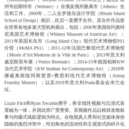
州韦伯斯特市（Webster））在俄亥俄州雅典市（Athens）生
活和工作。2000年，二人在罗德岛设计学院（Rhode Island
School of Design）相识，此后一直携手合作。其合作作品曾
在世界各地多家大型机构展出，包括：2006年美国纽约惠特
尼美国艺术博物馆（Whitney Museum of American Art）；
2011年美国长岛市（Long Island City）现代艺术博物馆PS1
分馆（MoMA PS1）；2011-12年法国巴黎现代艺术博物馆
（Musée d’Art Moderne de la Ville de Paris）；2013年意大利
威尼斯双年展（Venice Biennale）；2014-15年德国柏林KW
当代艺术学院（KW Institute for Contemporary Art）；2018年
挪威奥斯陆阿斯楚普•费恩利现代艺术博物馆（Astrup
Fearnley Museet）；以及2019年意大利Prada基金会米兰会
址。
Lizzie Fitch和Ryan Trecartin携手，将非线性视频与沉浸式装
置融为一体，并因此而广受赞誉。其视频作品以根状发散叙
事与内爆式戏剧逻辑为特点。在电视真人秀和社交媒体身份
隐喻的激烈冲突中，性别角色的流动性和主观形式的碎片化