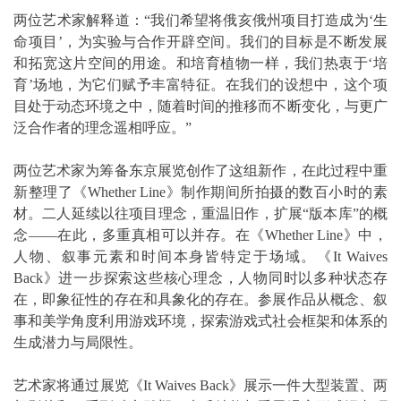
两位艺术家解释道：“我们希望将俄亥俄州项目打造成为‘生
命项目’，为实验与合作开辟空间。我们的目标是不断发展
和拓宽这片空间的用途。和培育植物一样，我们热衷于‘培
育’场地，为它们赋予丰富特征。在我们的设想中，这个项
目处于动态环境之中，随着时间的推移而不断变化，与更广
泛合作者的理念遥相呼应。”
两位艺术家为筹备东京展览创作了这组新作，在此过程中重
新整理了《Whether Line》制作期间所拍摄的数百小时的素
材。二人延续以往项目理念，重温旧作，扩展“版本库”的概
念——在此，多重真相可以并存。在《Whether Line》中，
人物、叙事元素和时间本身皆特定于场域。《It Waives
Back》进一步探索这些核心理念，人物同时以多种状态存
在，即象征性的存在和具象化的存在。参展作品从概念、叙
事和美学角度利用游戏环境，探索游戏式社会框架和体系的
生成潜力与局限性。
艺术家将通过展览《It Waives Back》展示一件大型装置、两