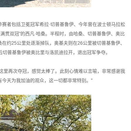
参赛者包括卫冕冠军希拉·切普基鲁伊、今年曾在波士顿马拉松
大满贯双冠”的西凡·哈桑。半程时，由哈桑、切普基鲁伊、奥比
在约25公里处逐渐掉队，奥基夫则在26公里被切普基鲁伊、
随后切普基鲁伊被奥比里与洛凯迪拉开，退出冠军争夺。
到这里再次夺冠，感觉太棒了。此刻心情难以言喻，非常感谢我
有今天为我加油的观众，这一切都非常特别。”