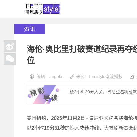
资讯
海伦·奥比里打破赛道纪录再夺
位
编辑：angela
来源：freestyle潮流播报
破2小时20分大关，肯尼亚名将成就
美国纽约，
2025
年
11
月
2
日
- 肯尼亚长跑名将
海伦
·
以
2
小时
19
分
51
秒
的惊人成绩冲线，大幅刷新赛会纪