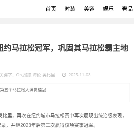
首页
时装
美容
娱乐
奢品
纽约马拉松冠军，巩固其马拉松霸主地
关键字：
On
,
昂跑
,
海伦·奥比里
2025-11-03
第五个马拉松大满贯桂冠...
奥比里
，再次在纽约城市马拉松赛中再次展现出统治级表现，
录，并继2023年后第二次赢得该项赛事冠军。