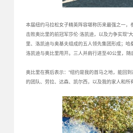
本届纽约马拉松女子精英阵容堪称历来最强之一，
击败奥比里的前冠军莎伦·洛凯迪，以及力争实现“
里、洛凯迪与奥基夫组成的五人领先集团形成；哈桑
洛凯迪与奥比里甩开。三人并肩行进至40公里，
奥比里在赛后表示：“纽约是我的首马之地，能回
的团队、劳拉、达森、凯尔西，以及我的家人和所