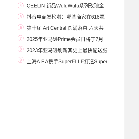
控捐赠规模
QEELIN 新品WuluWulu系列玫瑰金
葫芦项链、小红绳手
抖音电商发榜啦：哪些商家在618赢
得先机？
第十届 Art Central 圆满落幕 六天共
吸引超过43,00
2025年亚马逊Prime会员日将于7月
在全球举行
2023年亚马逊刷新其史上最快配送服
务，并将在
上海A.F.A携手SuperELLE打造Super
无限派对，又一时尚