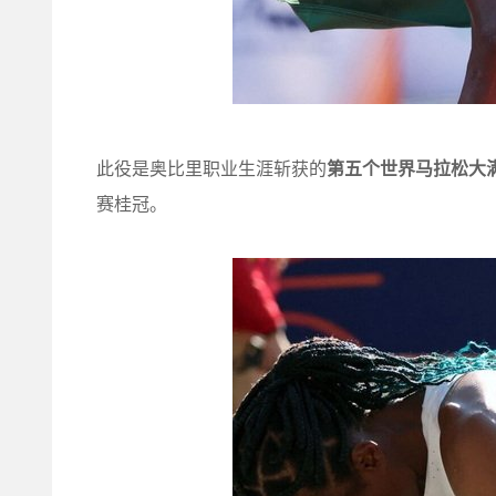
此役是奥比里职业生涯斩获的
第五个世界马拉松大
赛桂冠。