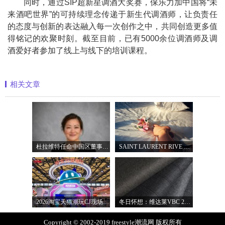
同时，通过SIP超新星调酒大奖赛，保乐力加
中国将“未
来酒吧世界”的可持续理念传递于新生代调酒师，让负责任
的态度与创新的表达融入每一次创作之中，共同创造更多值
得铭记的欢聚时刻。截至目前，已有5000余位调酒师及调
酒爱好者参加了线上与线下的培训课程。
相关文章
杜拉维特任命中国区董事总经理杨琛女士
SAINT LAURENT RIVE DROITE圣罗兰北京右岸精品店
2026淘宝天猫潮玩CJ现场直击，以五大圈层
冬日怀想：维达莱VBC 2027秋冬面料系列
Copyright © 2002-2019 freestyle潮流网 版权所有