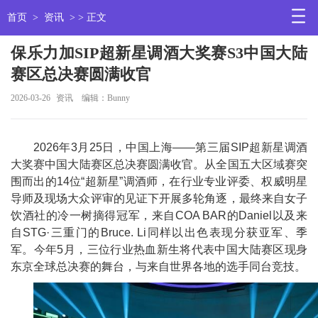
首页
>
资讯
> > 正文
保乐力加SIP超新星调酒大奖赛S3中国大陆
赛区总决赛圆满收官
2026-03-26
资讯
编辑：Bunny
2026年3月25日，
中国上海——第三届SIP超新星调酒
大奖赛
中国
大陆赛区
总决赛圆满收官。从全国五大区域赛突
围而出的14位“超新星”调酒师，在行业专业评委、权威明星
导师及现场大众评审的见证下开展多轮角逐，最终来自女子
饮酒社的冷一树摘得冠军，来自COA BAR的Daniel以及来
自STG·三重门的Bruce. Li同样以出色表现分获亚军、季
军。今年5月，三位行业热血新生将代表
中国
大陆赛区现身
东京全球
总决赛的舞
台，与来自世界各地的选手同
台
竞技。