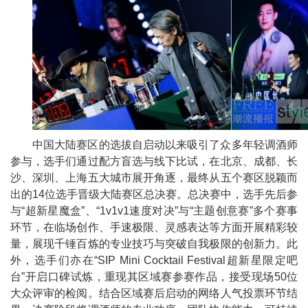
中国
大陆赛区的选拔自启动以来吸引了众多年轻调酒师
参与，选手们通过配方盲选与线下比试，在北京、成都、长
沙、深圳、上海五大城市展开角逐，最终从五个赛区脱颖而
出的14位选手晋级
大陆赛区
总决赛。
总决赛中，选手先后参
与“超新星魔盒”、“1v1v1速度对决”与“主题创意赛”多个赛事
环节，在临场创作、手速极限、灵感表达等方面开展精彩较
量，展现千锤百炼的专业技巧与突破自我极限的创新力。此
外，选手们亦在“SIP Mini Cocktail Festival超新星限定吧
台”开启口碑试炼，重现其区域赛参赛作品，接受现场50位
大众评审的检阅。结合区域赛后启动的网络人气投票环节结