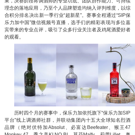
果，决赛阶段将调酒师的专业功底、团队协作能力、可持续
理念的落地应用，乃至个人品牌塑造均纳入评判维度，以综
合积分排名决出新一季行业“超新星”。赛事全程通过“SIP保
乐力加
中国”
微信视频号直播，选手们的精彩表现与多位嘉
宾带来的专业点评，吸引了众多行业关注者及鸡尾酒爱好者
的观看。
历时四个月的赛事中，保乐力加依托旗下“保乐力加SIP
平
台”线上调酒师社群，并联动集团内十五大全球知名烈酒
品牌（绝对伏特加Absolut、必富达Beefeater、猴王47
Monkey 47、季之美KI NO BI、莫芬Malfy、莉蕾Lillet、奥