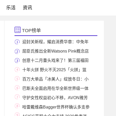
乐活
资讯
TOP榜单
迎封关新程，耀启消费华章：中免年
终盛典以“
屈臣氏推出全新Watsons Pink概念店
粉色梦幻美学空
创意十二月重头戏来了！第三届福田
时尚创意设
十年火拼 野火不灭2025「火拼」篮
球联赛热血开启
百万大单品「冰美人」绽放冬日：小
红书携手玺
巴斯夫全面启用在华全新世界级一体
化基地，打
守护女性权益初心不移，AVON雅芳
携手源众启动反
哈雷戴维森Bagger世界杯确认多支参