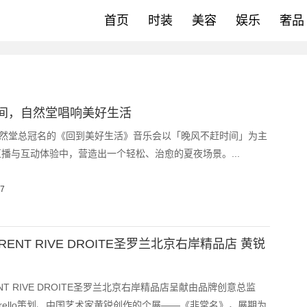
首页
时装
美容
娱乐
奢品
间，自然堂唱响美好生活
自然堂总冠名的《回到美好生活》音乐会以「晚风不赶时间」为主
播与互动体验中，营造出一个轻松、治愈的夏夜场景。...
17
AURENT RIVE DROITE圣罗兰北京右岸精品店 黄锐
RENT RIVE DROITE圣罗兰北京右岸精品店呈献由品牌创意总监
Vaccarello策划、中国艺术家黄锐创作的个展——《非常名》，展期为