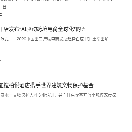
日...
12
开店发布“AI驱动跨境电商全球化”的五
新范式——2026中国出口跨境电商发展趋势白皮书》重磅出炉...
1
暹粒柏悦酒店携手世界建筑文物保护基金
埔寨本土文物保护人才专业培训，并向住店宾客开放小规模深度探
1