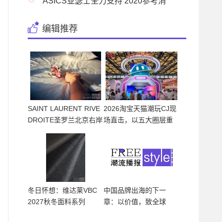
赛车队，公布
ASICS亚瑟士全力支持 2020参考消
息•萨马兰奇杯中
编辑推荐
SAINT LAURENT RIVE
2026淘宝天猫潮玩CJ现
DROITE圣罗兰北京右岸
场直击，以五大圈层重
精品店 编号
构潮
冬日怀想：维达莱VBC
中国品牌出海的下一
2027秋冬面料系列
章：以价值，致全球
——亚