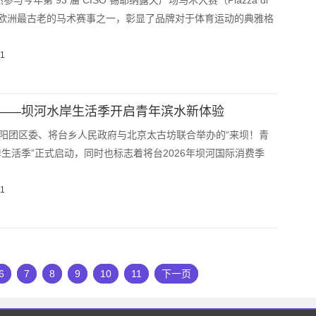
 欣然参与今年第 93 届 CISO 锡耶纳露天广场马术大赛（Piazza di
这是欧洲最古老的马术赛事之一，彰显了品牌对于体育运动的典雅格
01
——坝河水岸生活季开启青年滨水新体验
朝阳团区委、将台乡人民政府与北京太古坊联合举办的“来坝！青
生活季”正式启动，同时也标志着将台2026年坝河国际消费季
01
6
7
8
9
10
11
下一页