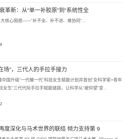
抗衰革新：从“单一补胶原”到“系统性全
大核心困惑——“补不全、补不进、难协同”...
09
“在场”，三代人的手拉手接力
莱雅中国升级“一代耀一代”科技女生赋能计划并首创“女科学家+青年
技女生”三代代际手拉手赋能链路，让科学从“被仰望”变...
02
ana 再度深化与马术世界的联结 倾力支持第 9