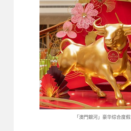
「澳門銀河」豪华综合度假城