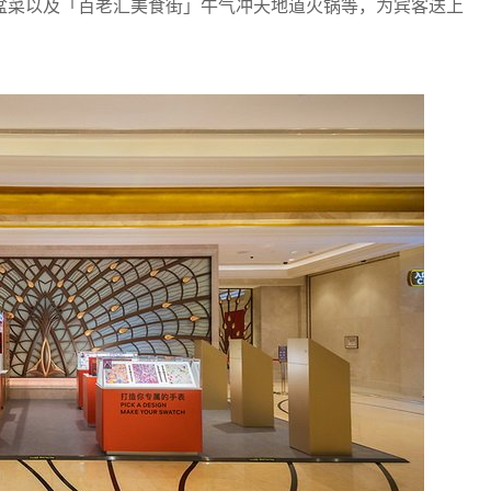
盆菜以及「百老汇美食街」牛气冲天地道火锅等，为宾客送上