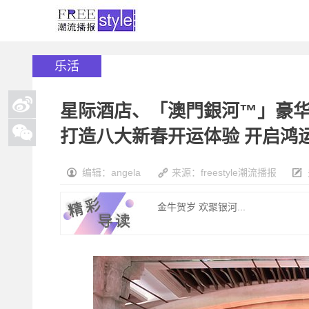
乐活
星际酒店、「澳門銀河™」豪
打造八大新春开运体验 开启鸿
编辑：angela
来源：freestyle潮流播报
金牛贺岁 欢聚银河...