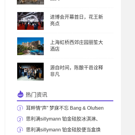
进博会开幕首日，花王新
亮点
上海虹桥西郊庄园丽笙大
酒店
源自时间，陈酿干邑诠释
非凡
热门资讯
耳畔情“声” 梦寐不忘 Bang & Olufsen
甄选情人节
思利满sillymann 铂金硅胶冰淇淋、
冰格模具 实现冰
思利满sillymann 铂金硅胶便当盒焕