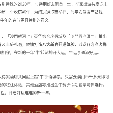
告别特殊的2020年，与亲朋好友聚首一堂、举家出游共度岁末
的第一个农历新年，为闯过逆境而举杯，为平安健康而鼓舞，
丑牛年的春节更具特别的意义。
店、「澳門銀河™」豪华综合度假城及「澳門百老匯™」推出
肴及丰盛礼遇，倾情打造
八大新春开运体验
，诚邀各方宾客携
相守，在新的一年“牛”转乾坤开大运，牛运亨通添好运。
得奖酒店共同献上超”牛“新春套票。只需要澳门币千多元即可
元的吃住体验，其他酒店亦推出金牛贺岁假期套票可供选择。
旅程，开启好运连连的新一年。