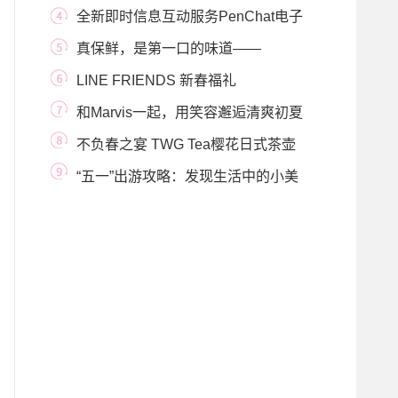
颜上新 创造味蕾
全新即时信息互动服务PenChat电子
礼宾司服务 以一
真保鲜，是第一口的味道——
ZWILLING FRESH & S
LINE FRIENDS 新春福礼
和Marvis一起，用笑容邂逅清爽初夏
不负春之宴 TWG Tea樱花日式茶壶
绽放初春
“五一”出游攻略：发现生活中的小美
好！