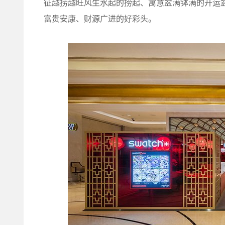
征越捞越旺风生水起的捞起、寓意盆满钵满的开运
富贵安康、财源广进的好彩头。