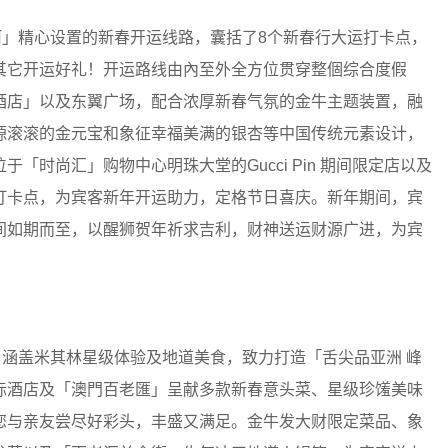
河」精心设置的新春开运线路，囊括了8个新春行大运打卡点，
其它开运好礼！开运路线由內至外全方位贯穿整個综合度假
酒店」以及东翼广场，配合浓厚新春气氛的金牛主题装置，融
源滚滚的金元宝和象征幸福美满的银杏等中国传统元素设计，
时尚汇」购物中心明珠大堂的Gucci Pin 期间限定店以及
打卡点，为宾客新年开运助力，定格节日喜庆。新年期间，宾
间如期而至，以醒狮贺年祈求吉利，财神送运财源广进，为宾
，涵盖米其林星级体验及地道美食，致力打造「舌尖品亚洲 峰
际酒店及「澳門百老匯」呈献多款新春意头菜、星级珍馐美味
您与亲友尝尽好彩头，丰盛又满足。金牛发大财限定菜品、象