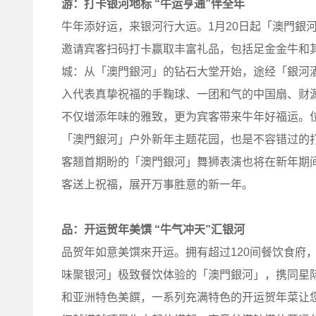
游：打卡银河地标
“
牛运亨通
”
伴
全
年
牛年添好运，来银河行大运。1月20日起「澳門銀
邀请宾客扫码打卡赢取丰富礼品，包括足金金牛和
城：从「澳門銀河」的钻石大堂开始，途经「銀河
入代表真挚祝福的手鞠球、一团和气的中国扇、财
不仅增添年味的雅致，更为宾客带来牛年好福运。位于「
「澳門銀河」户外新年主题花园，也是不容错过的
客翘首期盼的「澳門銀河」舞狮表演也将在新年期
客送上祝福，展开万事胜意的新一年。
品：开运贺年美馔
“
牛气冲天
”
汇银河
品贺年如意美馔來开运。拥有超过120间餐饮食府
味聚银河」极致餐饮体验的「澳門銀河」，携同星
和亚洲特色美饌，一系列充满特色的开运贺年菜让