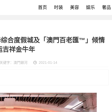
首页
时装
美容
娱乐
奢品
华综合度假城及「澳門百老匯™」倾情
运吉祥金牛年
关键字：
澳門銀河
2021-01-14