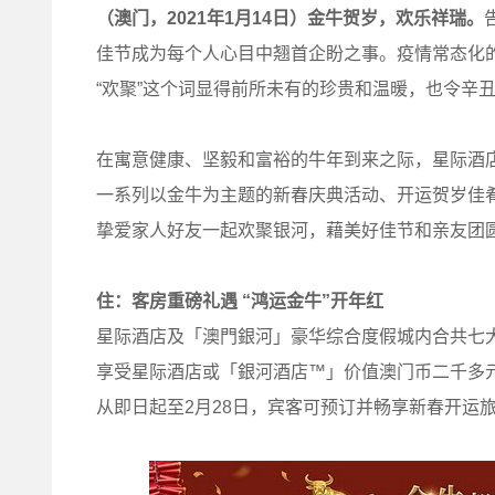
（澳门，
2021
年
1
月
14
日）金牛贺岁，欢乐祥瑞。
佳节成为每个人心目中翘首企盼之事。疫情常态化
“欢聚”这个词显得前所未有的珍贵和温暖，也令辛
在寓意健康、坚毅和富裕的牛年到来之际，星际酒
一系列以金牛为主题的新春庆典活动、开运贺岁佳
挚爱家人好友一起欢聚银河，藉美好佳节和亲友团圆
住：客房重磅礼遇
“
鸿运金牛
”
开年红
星际酒店及「澳門銀河」豪华综合度假城内合共七大
享受星际酒店或「銀河酒店™」价值澳门币二千多
从即日起至2月28日，宾客可预订并畅享新春开运