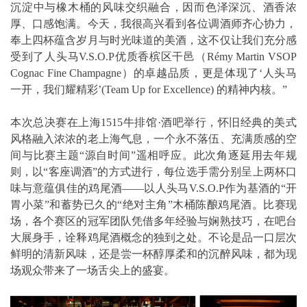
沉淀中与橡木桶的风味交织融合，因而色泽深沉、酒香浓
厚、口感饱满。今天，我很高兴看到各位调酒师齐心协力，
奉上四杯蕴含岁月与时光味道的美酒，这不仅让我们充分感
受到了人头马V.S.O.P优质香槟区干邑（Rémy Martin VSOP
Cognac Fine Champagne）的卓越品质，更是体现了‘人头马
一开，我们耀精彩’(Team Up for Excellence) 的精神内核。”
本次总决赛在上海1515牛排馆·酒吧举行，怀旧经典的美式
风格融入浓浓的老上海气息，一个永不落伍、充满质感的空
间与比赛主题“源自时间”遥相呼应。此次角逐延用去年规
则，以“客座调酒”的方式进行，每位选手需分别呈上两杯口
味与意蕴俱佳的鸡尾酒——以人头马V.S.O.P作为基酒的“开
胃小菜”和蓄势已久的“绝对主角”木桶陈酿鸡尾酒。比赛现
场，各个赛区的冠军团队凭借多年经验与娴熟技巧，在吧台
大展身手，诠释鸡尾酒概念的独到之处。不论是品一口层次
鲜明的清新风味，还是尝一杯醇厚柔和的沉醉风味，都为现
场观众带来了一场舌尖上的盛宴。