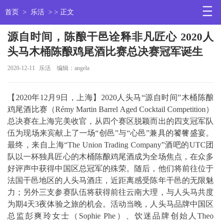
首页
>
乐活
> > 正文
源自时间，陈酿干邑诠释非凡匠心 2020人
头马木桶陈酿鸡尾酒比赛总决赛冠军诞生
2020-12-11
乐活
编辑：angela
【2020年12月9日，上海】2020人头马“源自时间”木桶陈酿
鸡尾酒比赛（Rémy Martin Barrel Aged Cocktail Competition）
总决赛在上海完美收官，从四个赛区脱颖而出的四支冠军队
伍为现场来宾献上了一场“创邑”与“心邑”兼具的饕餮盛宴。
最终，来自上海“The Union Trading Company”酒吧的UTC团
队以一杯独具匠心的木桶陈酿鸡尾酒成为全场焦点，在众多
好评声中获得中国区总冠军的殊荣。随后，他们将前往位于
法国干邑地区的人头马酒庄，近距离感受陈年干邑的无限魅
力；另外三支参赛队伍将获得前往云南大理，与人头马共度
为期4天3夜体验之旅的机会。活动当晚，人头马品牌中国区
总监彭爽玲女士（Sophie Phe）、饮迷品牌创始人Theo