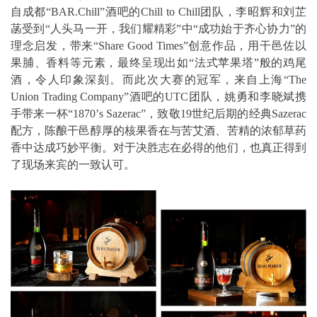
自成都“BAR.Chill”酒吧的Chill to Chill团队，李昭辉和刘芷
菡受到“人头马一开，我们耀精彩”中“成功始于齐心协力”的
理念启发，带来“Share Good Times”创意作品，用干邑佐以
果脯、香料等元素，最终呈现出如“法式苹果塔”般的鸡尾
酒，令人印象深刻。而此次大赛的冠军，来自上海“The
Union Trading Company”酒吧的UTC团队，姚勇和李晓斌携
手带来一杯“1870’s Sazerac”，致敬19世纪后期的经典Sazerac
配方，陈酿干邑醇厚的核果香在与苦艾酒、苦精的浓郁草药
香中达成巧妙平衡。对于决胜志在必得的他们，也真正得到
了现场来宾的一致认可。