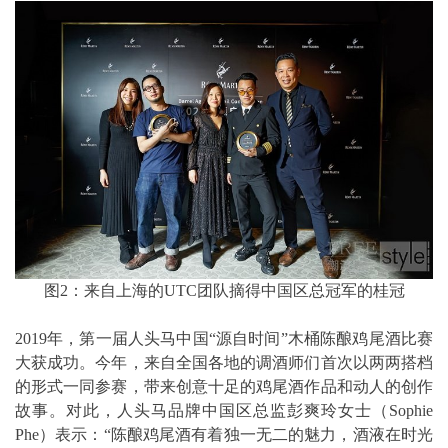
图2：来自上海的UTC团队摘得中国区总冠军的桂冠
2019年，第一届人头马中国“源自时间”木桶陈酿鸡尾酒比赛
大获成功。今年，来自全国各地的调酒师们首次以两两搭档
的形式一同参赛，带来创意十足的鸡尾酒作品和动人的创作
故事。对此，人头马品牌中国区总监彭爽玲女士（Sophie
Phe）表示：“陈酿鸡尾酒有着独一无二的魅力，酒液在时光