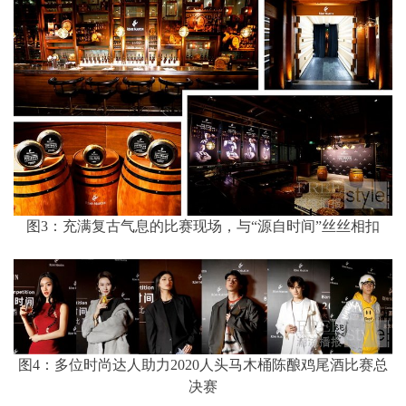
图3：充满复古气息的比赛现场，与“源自时间”丝丝相扣
图4：多位时尚达人助力2020人头马木桶陈酿鸡尾酒比赛总
决赛