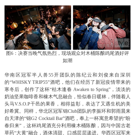
图6：决赛当晚气氛热烈，现场观众对木桶陈酿鸡尾酒好评
如潮
华南区冠军半人兽55开团队的陈纪云和刘俊来自深圳
的“WHISKY TRIP55”酒吧，他们在经历了新冠疫情带来的
寒冬后，创作了这杯“枯木逢春 Awaken to Spring”，淡淡的
奶油坚果咖啡香和橡木气息融合，恰似春日暖林，伴随着人
头马V.S.O.P干邑的果香，相得益彰，表达了又遇生机的美
好希冀。同样，华北区冠军锦Club团队的李振环和郭雨晨来
自天津的“锦G2 Cocktail Bar”酒吧，奉上一杯寓意希望的“盼
春归来”，这杯鸡尾酒充分利用橡木桶陈酿，因与中国古老
草药“大黄”融合，酒体清甜、口感层层递进。华西区冠军来