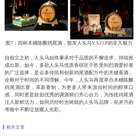
图7：四杯木桶陈酿鸡尾酒，散发人头马V.S.O.P的非凡魅力
自创立之初，人头马始终秉承对于品质的不懈追求，持续推
成出新。如今，多款人头马优质香槟区干邑受到烈酒爱好者
的广泛追捧，是众多传统和创新鸡尾酒配方中的关键基酒，
诠释对于时间的不同理解。今年，人头马再度举办木桶陈酿
鸡尾酒比赛，革新赛制，为更多人带来源自时间的醇厚口
感，同时更是鼓励优秀的调酒师们齐心合力，为传统鸡尾酒
注入新鲜活力，如同历经时光铸就的人头马品牌，在岁月的
考验中不断绽放耀人光彩。
相关文章