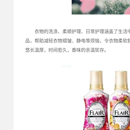
衣物的洗涤、柔顺护理、日常护理涵盖了生活中
品，帮助减轻衣物褶皱、静电等烦恼，令衣物柔软
悠长温厚，时间愈久，香味的余温犹存。