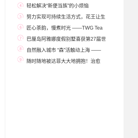
惠享五周年
轻松解决“新便当族”的小烦恼
努力实现可持续生活方式，花王让生
活变得更美
匠心茶韵，慢煮时光 ——TWG Tea
中国专属迷你茶
巴厘岛阿雅娜度假别墅喜获第27届世
界旅游大奖
自然融入城市 “森”活触动上海 ——
MUJI無印良
随时随地被达菲大大地拥抱！治愈
“萌主”助你