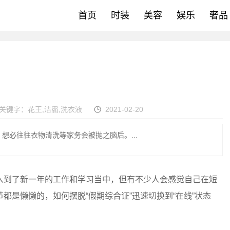
首页
时装
美容
娱乐
奢品
关键字：
花王
,
洁霸
,
洗衣液
2021-02-20
想必往往衣物清洗等家务会被抛之脑后。...
到了新一年的工作和学习当中，但有不少人会感觉自己在短
都是懒懒的，如何摆脱“假期综合证”迅速切换到“在线”状态