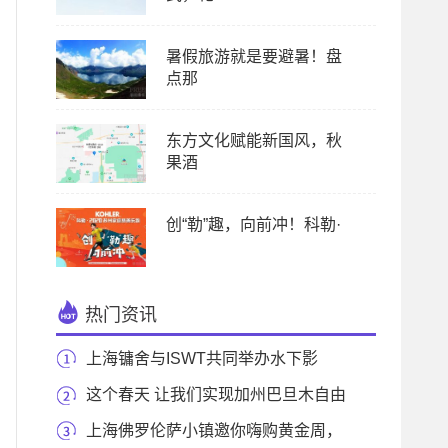
暑假旅游就是要避暑！盘
点那
东方文化赋能新国风，秋
果酒
创“勒”趣，向前冲！科勒·
热门资讯
上海镛舍与ISWT共同举办水下影
展，为鲨鱼发声
这个春天 让我们实现加州巴旦木自由
上海佛罗伦萨小镇邀你嗨购黄金周，