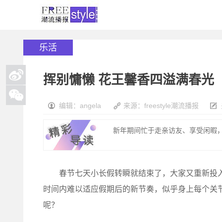
乐活
挥别慵懒 花王馨香四溢满春光
编辑：angela
来源：freestyle潮流播报
新年期间忙于走亲访友、享受闲暇，
春节七天小长假转瞬就结束了，大家又重新投入
时间内难以适应假期后的新节奏，似乎身上每个关节
呢？