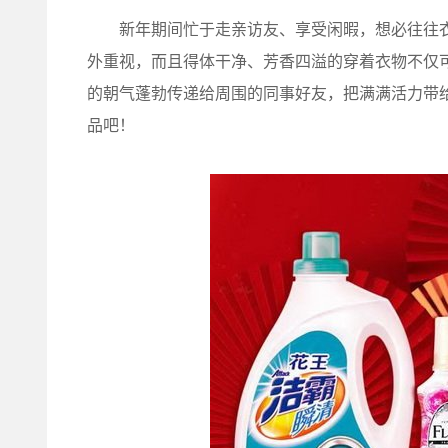
新年期间忙于走亲访友、享受闲暇，想必往往衣
外重视，而且得体干净、芳香四溢的穿着衣物不仅
的朝气蓬勃传递给周围的同事好友，把满满活力带给
品吧！