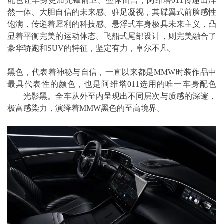
配色让车身更加先锋前卫。整体而言，阿维塔011传递出浑
然一体、大胆自信的未来感。驻足凝视，其碟翼式前脸感性
饱满，传递着犀利的科技感。悬浮式车身极具未来主义，凸
显着平衡完美的运动体态。飞船式尾部设计，则完美融合了
豪华轿跑和SUV的特征，坚定有力，卓尔不凡。
黑色，代表着神秘与自信，一直以来都是MMW时装作品中
最具代表性的颜色，也是阿维塔011选用的唯一车身配色
——光影黑。全车从外至内呈现出不同层次与质感的深邃，
极富感染力，演绎着MMW黑色的至高境界。