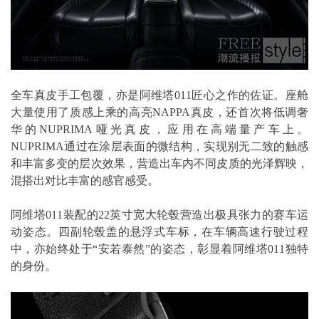
全车真皮手工包覆，亦是阿维塔011匠心之作的佐证。座舱
大量使用了质感上乘的高亮NAPPA真皮，还首次将低调奢
华的NUPRIMA哑光真皮，应用在高端量产车上。
NUPRIMA通过在涂层表面的微结构，实现别无二致的触感
和丰富多变的层次效果，营造出车内不同皮质的光泽辉映，
混搭出对比丰富的感官感受。
阿维塔011装配的22英寸宽大轮毂营造出极具张力的赛车运
动姿态。四副轮毂盖的悬浮式车标，在车辆高速行驶过程
中，亦始终处于“安若泰然”的姿态，彰显着阿维塔011独特
的身份。