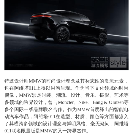
特邀设计师MMW的时尚设计理念及其标志性的潮流元素，
也在阿维塔011上得以淋漓呈现。作为当下文化领域的时尚
偶像，MMW涉足时装、潮流、设计、音乐、摄影、艺术等
多领域的跨界设计，曾与Moncler、Nike、Bang & Olufsen等
多个国际一线品牌联名合作。作为MMW首度释出的智能电
动汽车作品，阿维塔011在造型、材质、颜色等方面都渗入
了其横跨多领域的设计理念与鲜明风格。毫无疑问，阿维塔
011联名限量版是MMW的又一跨界杰作。