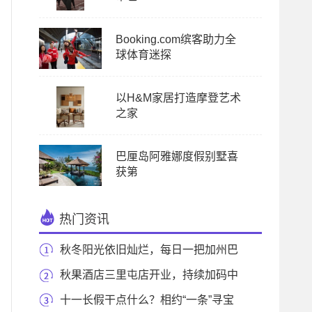
Booking.com缤客助力全
球体育迷探
以H&M家居打造摩登艺术
之家
巴厘岛阿雅娜度假别墅喜
获第
热门资讯
秋冬阳光依旧灿烂，每日一把加州巴
旦木别忘记
秋果酒店三里屯店开业，持续加码中
高端酒店市
十一长假干点什么？相约“一条”寻宝