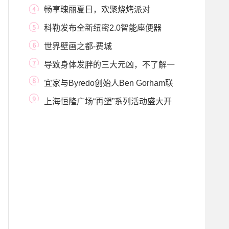
去！
畅享瑰丽夏日，欢聚烧烤派对
科勒发布全新纽密2.0智能座便器
——声光触动全
世界壁画之都-费城
导致身体发胖的三大元凶，不了解一
下吗？
宜家与Byredo创始人Ben Gorham联
袂打造的OSYNLIG 欧薰
上海恒隆广场“再塑”系列活动盛大开
启 “恒隆