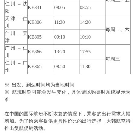
仁川 – 沈
KE831
08:05
08:55
阳
天津 – 仁
KE806
11:30
14:20
川
每周二、六
仁川 – 天
KE805
09:10
10:10
津
广州 – 仁
KE866
13:20
17:55
川
每周三
仁川 – 广
KE865
08:50
11:30
州
※ 出发、到达时间均为当地时间
※ 航班时刻可能会发生变化，具体请以购票时系统显示为
准
在中国的国际航班不断恢复的情况下，乘客的出行需求大幅
增加。为了给乘客提供更具性价比的出行选择，大韩航空特
推出复航促销活动。