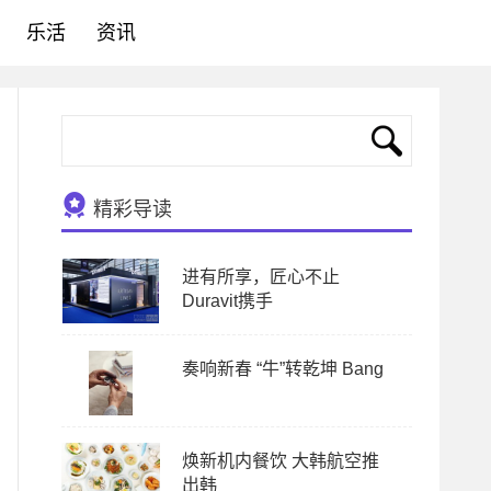
乐活
资讯
精彩导读
进有所享，匠心不止
Duravit携手
奏响新春 “牛”转乾坤 Bang
焕新机内餐饮 大韩航空推
出韩