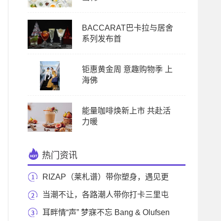
BACCARAT巴卡拉与居舍
系列发布首
钜惠黄金周 意趣购物季 上
海佛
能量咖啡焕新上市 共赴活
力暖
热门资讯
RIZAP（莱札谱）带你塑身，遇见更
好的自己！
当潮不让，各路潮人带你打卡三里屯
太古里潮流
耳畔情“声” 梦寐不忘 Bang & Olufsen