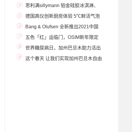
甄选情人节
思利满sillymann 铂金硅胶冰淇淋、
冰格模具 实现冰
德国高仪创新厨房体验 5℃鲜活气泡
水掀起未来饮
Bang & Olufsen 全新推出2021中国
牛年 Moment Collec
五色「红」运临门，OSIM新年限定
款8变小天后新春
世界糖尿病日，加州巴旦木助力活出
健康光彩
这个春天 让我们实现加州巴旦木自由