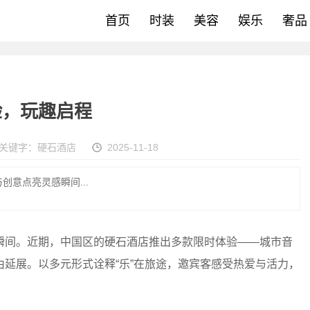
首页
时装
美容
娱乐
奢品
验，玩趣启程
关键字：
硬石酒店
2025-11-18
意点亮灵感瞬间...
瞬间。近期，中国区的硬石酒店推出多款限时体验——城市音
延展。以多元形式诠释“乐”在旅途，邀宾客感受热爱与活力，