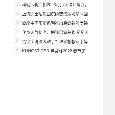
（PINKTOBER®）公
科勒即将亮相2023可持续设计峰会，
许以更好的未
上海迪士尼乐园缤纷变幻沙龙华丽回
归，2023年
波摩中国限定系列推出最终款年度臻
酿：波摩4
化身天气使者，解锁治愈萌趣 星星人
「好梦气象
给宝宝洗澡太难了？谁来救救新手妈
妈
KUNGSTIGER 坤蒂格2022 春节庆
祝系列 虎虎生威中国年