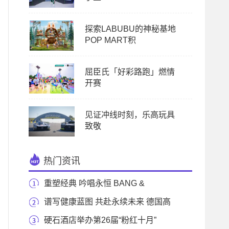
探索LABUBU的神秘基地
POP MART积
屈臣氏「好彩路跑」燃情
开赛
见证冲线时刻，乐高玩具
致敬
热门资讯
重塑经典 吟唱永恒 BANG &
OLUFSEN 铂傲 推出“再
谱写健康蓝图 共赴永续未来 德国高
仪携高仪SP
硬石酒店举办第26届“粉红十月”