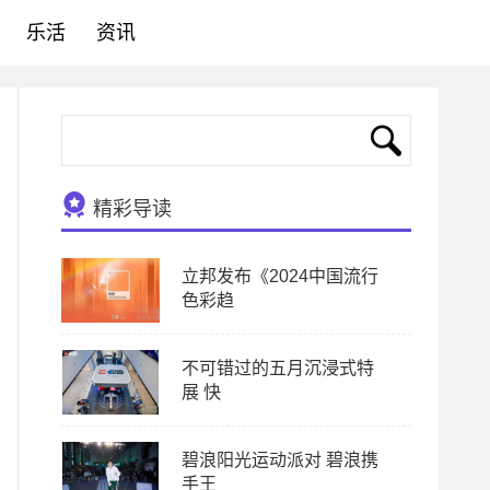
乐活
资讯
精彩导读
立邦发布《2024中国流行
色彩趋
不可错过的五月沉浸式特
展 快
碧浪阳光运动派对 碧浪携
手王