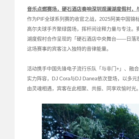
音乐点燃赛场，硬石酒店奏响深圳观澜湖度假村，
作为PIF全球系列赛的收官之战，2025阿美中国
高尔夫球手齐聚绿茵场，挥杆间诠释力量与专注。赛
湖度假村合作呈现的「硬石酒店中央舞台——日落
这场赛事的宾客注入独特的音律能量。
活动携手中国先锋电子流行乐队「与非门+」、融
实力阵容，DJ Cora与DJ Danea依次登场
由灵魂相遇，宾客在此相聚、共振、同享欢愉时光