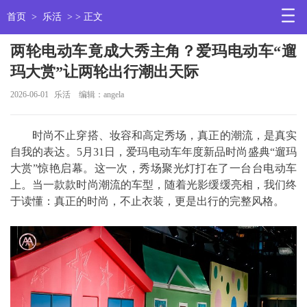
首页
>
乐活
> > 正文
两轮电动车竟成大秀主角？爱玛电动车“遛
玛大赏”让两轮出行潮出天际
2026-06-01
乐活
编辑：angela
时尚不止穿搭、妆容和高定秀场，真正的潮流，是真实
自我的表达。5月31日，爱玛电动车年度新品时尚盛典“遛玛
大赏”惊艳启幕。这一次，秀场聚光灯打在了一台台电动车
上。当一款款时尚潮流的车型，随着光影缓缓亮相，我们终
于读懂：真正的时尚，不止衣装，更是出行的完整风格。