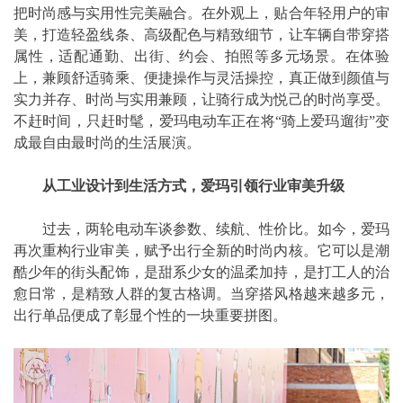
把时尚感与实用性完美融合。在外观上，贴合年轻用户的审
美，打造轻盈线条、高级配色与精致细节，让车辆自带穿搭
属性，适配通勤、出街、约会、拍照等多元场景。在体验
上，兼顾舒适骑乘、便捷操作与灵活操控，真正做到颜值与
实力并存、时尚与实用兼顾，让骑行成为悦己的时尚享受。
不赶时间，只赶时髦，爱玛电动车正在将“骑上爱玛遛街”变
成最自由最时尚的生活展演。
从工业设计到生活方式，爱玛引领行业审美升级
过去，两轮电动车谈参数、续航、性价比。如今，爱玛
再次重构行业审美，赋予出行全新的时尚内核。它可以是潮
酷少年的街头配饰，是甜系少女的温柔加持，是打工人的治
愈日常，是精致人群的复古格调。当穿搭风格越来越多元，
出行单品便成了彰显个性的一块重要拼图。