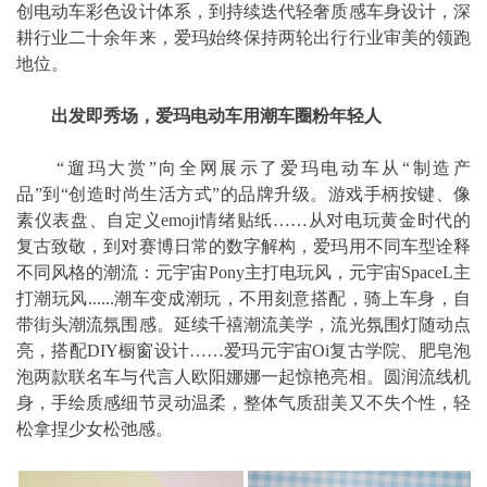
创电动车彩色设计体系，到持续迭代轻奢质感车身设计，深
耕行业二十余年来，爱玛始终保持两轮出行行业审美的领跑
地位。
出发即秀场，爱玛电动车用潮车圈粉年轻人
“遛玛大赏”向全网展示了爱玛电动车从“制造产
品”到“创造时尚生活方式”的品牌升级。游戏手柄按键、像
素仪表盘、自定义emoji情绪贴纸……从对电玩黄金时代的
复古致敬，到对赛博日常的数字解构，爱玛用不同车型诠释
不同风格的潮流：元宇宙Pony主打电玩风，元宇宙SpaceL主
打潮玩风......潮车变成潮玩，不用刻意搭配，骑上车身，自
带街头潮流氛围感。延续千禧潮流美学，流光氛围灯随动点
亮，搭配DIY橱窗设计……爱玛元宇宙Oi复古学院、肥皂泡
泡两款联名车与代言人欧阳娜娜一起惊艳亮相。圆润流线机
身，手绘质感细节灵动温柔，整体气质甜美又不失个性，轻
松拿捏少女松弛感。