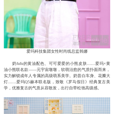
爱玛科技集团女性时尚线总监韩娜
奶fufu的黄油配色、可可爱爱的小熊皮肤……爱玛×黄
油小熊联名款——元宇宙墩墩，软萌治愈的气质扑面而来，
实力解锁成年人专属的高级萌系美学。奶昔白车身、花瓣大
灯……爱玛Q5赫本联名版，致敬《罗马假日》经典复古美
学，优雅复古的气质从容散发，出行自带松弛高级感。