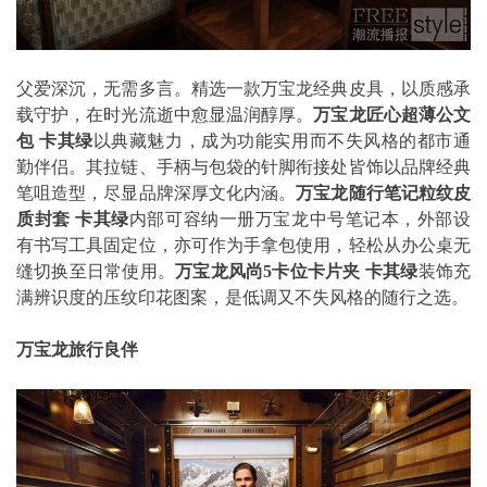
父爱深沉，无需多言。精选一款万宝龙经典皮具，以质感承
载守护，在时光流逝中愈显温润醇厚。
万宝龙匠心超薄公文
包
卡其绿
以典藏魅力，成为功能实用而不失风格的都市通
勤伴侣。其拉链、手柄与包袋的针脚衔接处皆饰以品牌经典
笔咀造型，尽显品牌深厚文化内涵。
万宝龙随行笔记粒纹皮
质封套
卡其绿
内部可容纳一册万宝龙中号笔记本，外部设
有书写工具固定位，亦可作为手拿包使用，轻松从办公桌无
缝切换至日常使用。
万宝龙风尚
5
卡位卡片夹
卡其绿
装饰充
满辨识度的压纹印花图案，是低调又不失风格的随行之选。
万宝龙旅行良伴