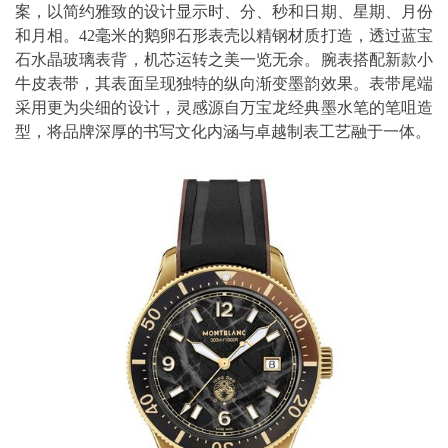
案，以简约雅致的设计显示时、分、秒和日期、星期、月份
和月相。42毫米的鹅卵石形表壳以精钢材质打造，透过蓝宝
石水晶玻璃表背，机芯运转之美一览无余。腕表搭配新款小
牛皮表带，其表面呈现独特的纵向渐变墨韵效果。表带尾端
采用更为尖细的设计，灵感源自万宝龙经典墨水笔的笔咀造
型，将品牌深厚的书写文化内涵与卓越制表工艺融于一体。