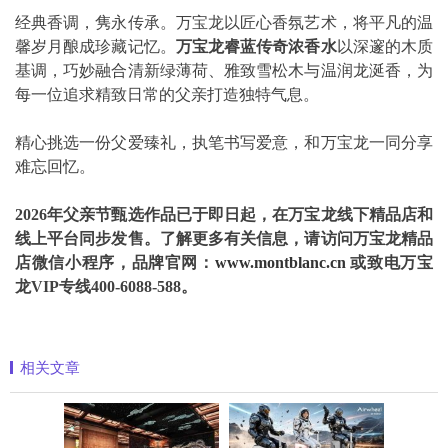
经典香调，隽永传承。万宝龙以匠心香氛艺术，将平凡的温
馨岁月酿成珍藏记忆。
万宝龙睿蓝传奇浓香水
以深邃的木质
基调，巧妙融合清新绿薄荷、雅致雪松木与温润龙涎香，为
每一位追求精致日常的父亲打造独特气息。
精心挑选一份父爱臻礼，执笔书写爱意，和万宝龙一同分享
难忘回忆。
2026
年父亲节甄选作品已于即日起
，
在万宝龙线下精品店和
线上平台同步发售。了解更多有关信息，请访问万宝龙精品
店微信小程序，品牌官网：
www.montblanc.cn
或致电万宝
龙
VIP
专线
400-6088-588
。
相关文章