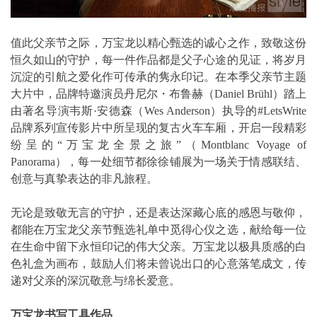
值此父亲节之际，万宝龙以精心甄选的诚心之作，致敬这份
恒久如山的守护，每一件作品都是父子心途的见证，将岁月
沉淀的引航之爱化作可传承的隽永印记。在本季父亲节主题
大片中，品牌特邀演员丹尼尔・布鲁赫（Daniel Brühl）踏上
由著名导演韦斯·安德森（Wes Anderson）执导的#LetsWrite
品牌系列宣传影片中所呈现的复古火车车厢，开启一段精彩
纷呈的“万宝龙全景之旅”（Montblanc Voyage of
Panorama），每一处细节都徐徐铺展为一场关于情感联结、
创意与真挚表达的非凡旅程。
无论是致敬无言的守护，还是表达深藏心底的感恩与敬仰，
都能在万宝龙父亲节甄选礼单中觅得心仪之选，献给每一位
在生命中留下永恒印记的伟大父亲。万宝龙以极具质感的白
色礼盒为画布，鼓励人们将未曾说出口的心意落笔成文，传
递对父亲的深沉敬意与绵长爱意。
万宝龙书写工具作品