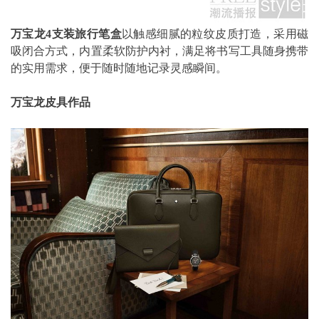
万宝龙
4
支装旅行笔盒
以触感细腻的粒纹皮质打造，采用磁
吸闭合方式，内置柔软防护内衬，满足将书写工具随身携带
的实用需求，便于随时随地记录灵感瞬间。
万宝龙皮具作品