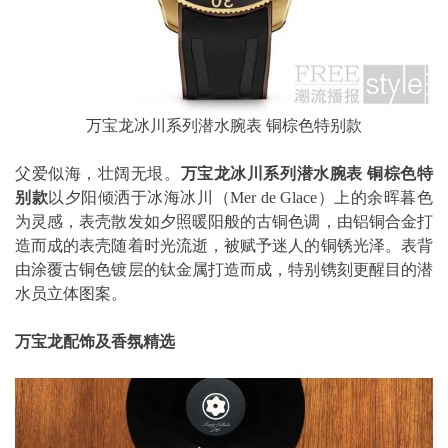
万宝龙冰川系列潜水腕表 铜棕色特别款
父爱似海，壮阔无垠。
万宝龙冰川系列潜水腕表
铜棕色特
别款
以夕阳倾洒于冰海冰川（Mer de Glace）上的余晖暮色
为灵感，表壳散发如夕照暖阳般的古铜色调，由铝铜合金打
造而成的表壳随着时光流逝，被赋予迷人的铜锈光泽。表背
由涂覆古铜色镀层的钛金属打造而成，特别镌刻更醒目的潜
水员立体图案。
万宝龙配饰及香氛精选