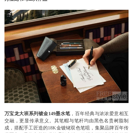
万宝龙大班系列镀金
149
墨水笔
，百年经典与浓浓爱意相互
交融，更显传承意义。其笔帽与笔杆均由黑色名贵树脂制
成，搭配手工匠造的18K金镀铑双色笔咀，集聚品牌百年传