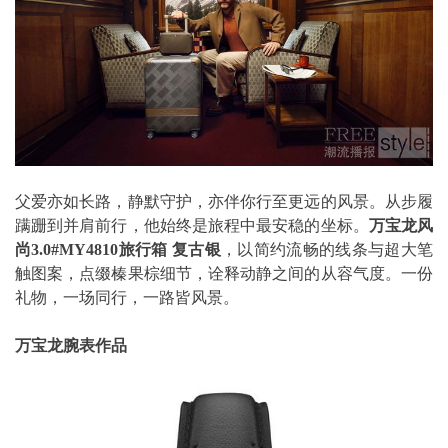
父爱亦如长路，静默守护，亦伴你行至更远的风景。从步履
蹒跚到并肩前行，他始终是旅程中最安稳的坐标。
万宝龙风
尚
3.0#MY4810
旅行箱
复古银
，以简约流畅的线条与超大笔
触图案，点缀榛果棕细节，诠释动静之间的从容气度。一份
礼物，一场同行，一路皆风景。
万宝龙腕表作品