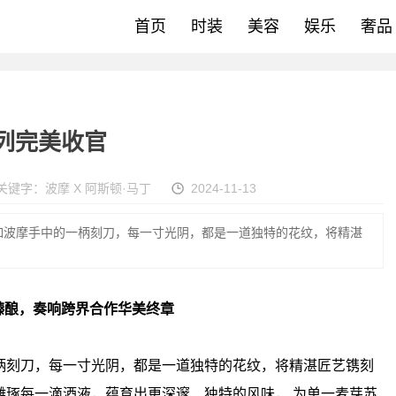
首页
时装
美容
娱乐
奢品
系列完美收官
关键字：
波摩 X 阿斯顿·马丁
2024-11-13
如波摩手中的一柄刻刀，每一寸光阴，都是一道独特的花纹，将精湛
臻
酿，奏响跨界合作华美终章
柄刻刀，每一寸光阴，都是一道独特的花纹，将精湛匠艺镌刻
雕琢每一滴酒液，蕴育出更深邃、独特的风味， 为单一麦芽苏