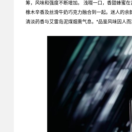
筹，风味和强度不断增加。 浅啜一口，香甜蜂蜜
橡木辛香及丝滑牛奶巧克力融合到一起。迷人的余
清淡药香与艾雷岛泥煤烟熏气息。*品鉴风味因人而