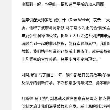
串联到一起，勾勒出一幅和谐而平衡的动人画面。
波摩调配大师罗恩·威尔什（Ron Welsh）表示
质，诠释了波摩与阿斯顿·马丁迄今为止的合作历
与复杂性演绎到极致，把整个大师之选系列推向最
魂融合到一起的非凡旅程，能有幸参与其中，我们
益彰，我们携手打造的这款威士忌杰作，就是最好
非凡紧密的合作关系，将更多可能变为现实。”
对阿斯顿·马丁而言，每一辆车都是其品牌故事的“
及深厚的创新传承，不断积累激情与渴望，勇攀巅
阿斯顿·马丁执行副总裁及首席创意官马雷克·赖克曼（M
创制之旅让我们深受鼓舞和启发。威士忌酿制过程