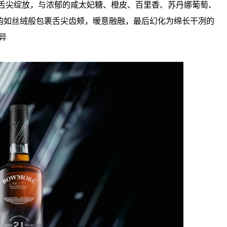
在舌尖绽放，与浓郁的咸太妃糖、橙皮、百里香、苏丹娜葡萄、
韵如丝绒般包裹舌尖齿颊，暖意融融，最后幻化为绵长干冽的
异