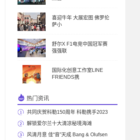
喜迎牛年 大展宏图 佛罗伦
萨小
舒尔X F1电竞中国冠军赛
强强联
国际化创意工作室LINE
FRIENDS携
热门资讯
共同庆贺科勒150周年 科勒携手2023
南宁马拉松 跑
解锁爱尔兰十大清凉秘境海滩
风清月意 佳“音”天成 Bang & Olufsen