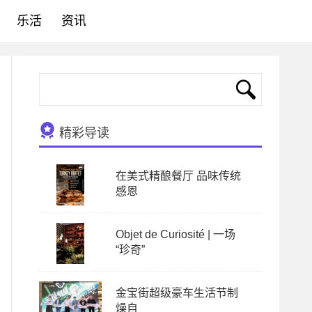
乐活
资讯
精彩导读
在美式精酿餐厅 品味传统
感恩
Objet de Curiosité | 一场
“珍奇”
金宝街超级豪车生活节制
燥自