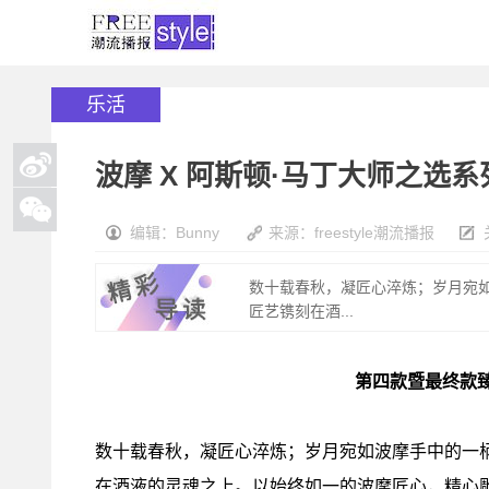
乐活
波摩 X 阿斯顿·马丁大师之选
编辑：Bunny
来源：freestyle潮流播报
数十载春秋，凝匠心淬炼；岁月宛
匠艺镌刻在酒...
第四款
暨
最终款
数十载春秋，凝匠心淬炼；岁月宛如波摩手中的一
在酒液的灵魂之上。以始终如一的波摩匠心，精心