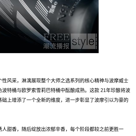
个性风采，淋漓展现整个大师之选系列的核心精神与波摩威士
波特桶与欧罗索雪莉巴特桶中酝酿成熟。这款 21年珍酿将波
基础上增添了一个全新的维度，进一步彰显了波摩引以为豪的
诱人甜香，随后绽放出浓郁辛香，每个阶段都较之前更胜一