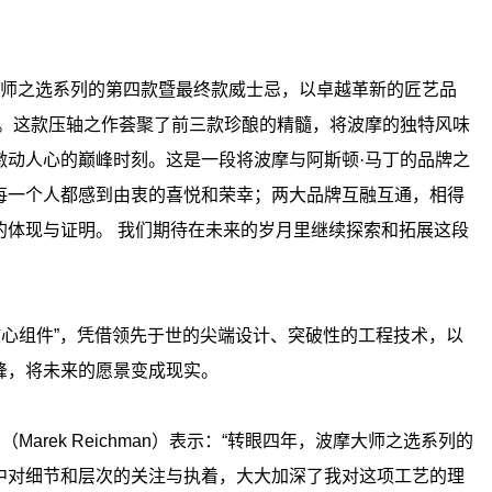
：“大师之选系列的第四款暨最终款威士忌，以卓越革新的匠艺品
程。这款压轴之作荟聚了前三款珍酿的精髓，将波摩的独特风味
激动人心的巅峰时刻。这是一段将波摩与阿斯顿·马丁的品牌之
每一个人都感到由衷的喜悦和荣幸；两大品牌互融互通，相得
的体现与证明。 我们期待在未来的岁月里继续探索和拓展这段
核心组件”，凭借领先于世的尖端设计、突破性的工程技术，以
峰，将未来的愿景变成现实。
arek Reichman）表示：“转眼四年，波摩大师之选系列的
中对细节和层次的关注与执着，大大加深了我对这项工艺的理