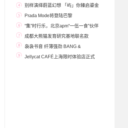
甄选音频
别样演绎蔚蓝幻想 「屿」你臻启鎏金
时光——马
Prada Mode将登陆巴黎
“集”时行乐，北京apm“一伍一食”伙伴
社区节
成都大熊猫发育研究基地联名款
「MEGA SPACE MOLLY
袅袅书音 纤薄强劲 BANG &
OLUFSEN推出全新紧凑型
Jellycat CAFÉ上海限时体验店正式
开启