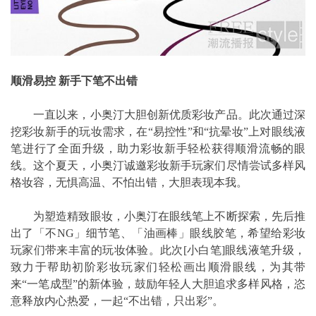
顺滑易控 新手下笔不出错
一直以来，小奥汀大胆创新优质彩妆产品。此次通过深
挖彩妆新手的玩妆需求，在“易控性”和“抗晕妆”上对眼线液
笔进行了全面升级，助力彩妆新手轻松获得顺滑流畅的眼
线。这个夏天，小奥汀诚邀彩妆新手玩家们尽情尝试多样风
格妆容，无惧高温、不怕出错，大胆表现本我。
为塑造精致眼妆，小奥汀在眼线笔上不断探索，先后推
出了「不NG」细节笔、「油画棒」眼线胶笔，希望给彩妆
玩家们带来丰富的玩妆体验。此次[小白笔]眼线液笔升级，
致力于帮助初阶彩妆玩家们轻松画出顺滑眼线，为其带
来“一笔成型”的新体验，鼓励年轻人大胆追求多样风格，恣
意释放内心热爱，一起“不出错，只出彩”。