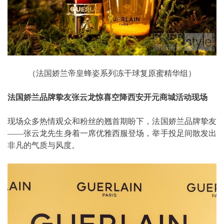
（法国娇兰帝皇蜂姿系列冻干球复原蜜精华组）
法国娇兰品牌挚友张云龙惊喜空降西安开元商城活动现场
现场众多热情观众和粉丝的翘首期盼下，法国娇兰品牌挚友
——张云龙先生身着一席优雅西服登场，举手投足间散发出
非凡的气质与风度。