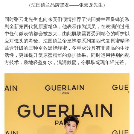
（法国娇兰品牌挚友——张云龙先生）
同时张云龙先生也向来宾们倾情推荐了法国娇兰帝皇蜂姿系
列全新第四代复原蜜精华，他表示作为演员，在表演的过程
中任何微表情都会被放大，由此肌肤需要受到精心的呵护以
应对镜头的考验。法国娇兰帝皇蜂姿系列第四代复原蜜精华
蕴含升级的三种卓效黑蜂蜂蜜，多重成分具有非常高的生物
活性，更加提升复原蜜精华的修护效果。同时运用特别的配
方技术，质地轻盈如水，滋润似蜜，令肌肤绽现年轻光芒。