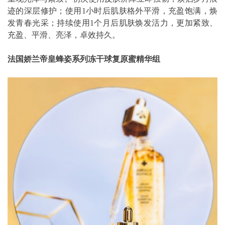
迹的深层修护；使用1小时后肌肤格外平滑，充盈饱满，焕
发青春光采；持续使用1个月后肌肤焕发活力，更加紧致、
充盈、平滑、亮泽，卓效持久。
法国娇兰帝皇蜂姿系列冻干球复原蜜精华组