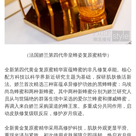
（法国娇兰第四代帝皇蜂姿复原蜜精华）
全新第四代黄金复原蜜精华富蕴蜂蜜的非凡修复卓能。核心
配方科技以科学界新近研究主题为基础，探研肌肤焕活新
法。娇兰首次精选三种富蕴卓异修护功效的黑蜂蜂蜜：乌埃
尚岛蜂蜜和两种新蜂蜜。其中两种新蜂蜜分别为娇兰研究人
员从与世隔绝的群落生境中采选的爱尔兰蜂蜜和挪威蜂蜜，
再调入来自娇兰采购渠道的蜂王浆。多重成分共同作用，启
动皮肤修复级联反应，修护岁月痕迹。
全新黄金复原蜜精华采用高修护科技，肌肤外观更显平滑、
重现光泽与紧致。初次使用皮肤屏障立即强韧，焕启岁月痕