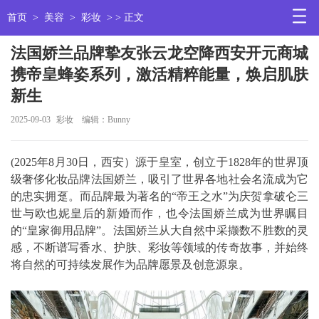
首页
>
美容
>
彩妆
> > 正文
法国娇兰品牌挚友张云龙空降西安开元商城
携帝皇蜂姿系列，激活精粹能量，焕启肌肤
新生
2025-09-03
彩妆
编辑：Bunny
(2025年8月30日，西安）源于皇室，创立于1828年的世界顶
级奢侈化妆品牌法国娇兰，吸引了世界各地社会名流成为它
的忠实拥趸。而品牌最为著名的“帝王之水”为庆贺拿破仑三
世与欧也妮皇后的新婚而作，也令法国娇兰成为世界瞩目
的“皇家御用品牌”。法国娇兰从大自然中采撷数不胜数的灵
感，不断谱写香水、护肤、彩妆等领域的传奇故事，并始终
将自然的可持续发展作为品牌愿景及创意源泉。