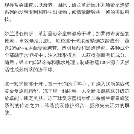
现异常会加速肌肤衰老。因此，娇兰革新应用九项帝皇蜂姿
系列的发明专利和科学出版物，倾情挚献独树一帜的美肤科
技。
娇兰潜心精研，革新呈献帝皇蜂姿冻干球，加乘传奇黄金复
原蜜，卓效焕活肌肤。 每粒冻干球浓蕴精选冻龄成分，蕴
含20%的抗坏血酸葡糖苷、透明质酸和黑蜂蜂蜜。各种成分
全部融于水溶液中，注入球形模具，以获得创新有机成分。
随后，经-40°低温冷冻和脱水处理，制成融蕴100%源自天然
活性成分精萃的冻干球。
取一粒护肤冻干球，置于干净的手掌心，并滴入10滴第四代
黄金复原蜜精华。冻干球一触即融，以全新质感搭载升级冻
龄卓能，臻宠美肤。冻干球复原蜜精华组加乘娇兰帝皇蜂姿
系列的传奇之力，缔造抗衰修护组合，拯救失去活力的肌
肤。