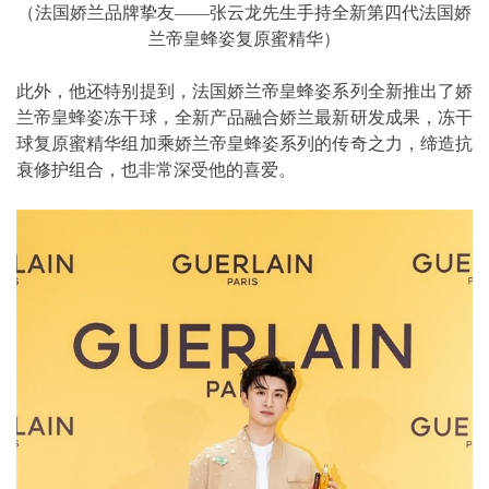
（法国娇兰品牌挚友——张云龙先生手持全新第四代法国娇
兰帝皇蜂姿复原蜜精华）
此外，他还特别提到，法国娇兰帝皇蜂姿系列全新推出了娇
兰帝皇蜂姿冻干球，全新产品融合娇兰最新研发成果，冻干
球复原蜜精华组加乘娇兰帝皇蜂姿系列的传奇之力，缔造抗
衰修护组合，也非常深受他的喜爱。