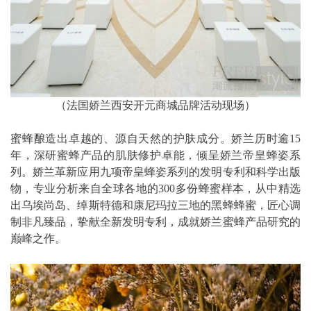
（法国娇兰西安开元商城品牌活动现场）
蜜蜂酿造出卓越的、源自天然的护肤成分。娇兰历时逾15
年，深研蜜蜂产品的肌肤修护卓能，倾呈娇兰帝皇蜂姿系
列。娇兰革新应用九项帝皇蜂姿系列的发明专利和科学出版
物，专业分析来自全球各地的300多份蜂蜜样本，从中精选
出乌埃尚岛、绰斯特德和康尼玛拉三地的黑蜂蜂蜜，匠心调
制非凡臻品，挚献全新发明专利，成就娇兰蜜蜂产品研究的
巅峰之作。