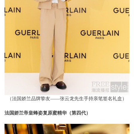
（法国娇兰品牌挚友——张云龙先生手持亲笔签名礼盒）
法国娇兰帝皇蜂姿复原蜜精华（第四代）