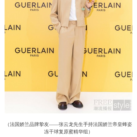
（法国娇兰品牌挚友——张云龙先生手持法国娇兰帝皇蜂姿
冻干球复原蜜精华组）