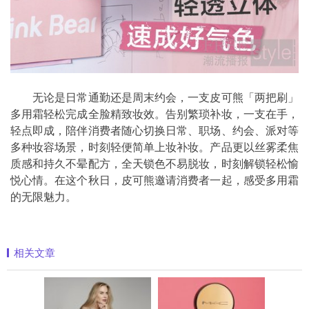
无论是日常通勤还是周末约会，一支皮可熊「两把刷」
多用霜轻松完成全脸精致妆效。告别繁琐补妆，一支在手，
轻点即成，陪伴消费者随心切换日常、职场、约会、派对等
多种妆容场景，时刻轻便简单上妆补妆。产品更以丝雾柔焦
质感和持久不晕配方，全天锁色不易脱妆，时刻解锁轻松愉
悦心情。在这个秋日，皮可熊邀请消费者一起，感受多用霜
的无限魅力。
相关文章