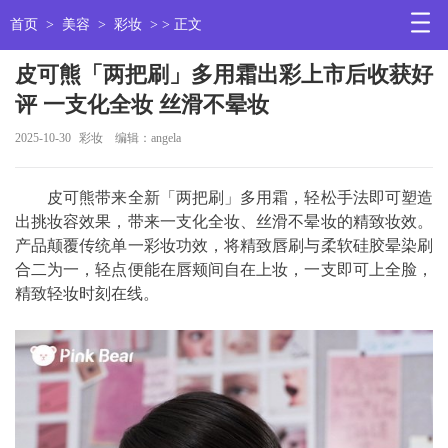
首页
>
美容
>
彩妆
> > 正文
皮可熊「两把刷」多用霜出彩上市后收获好
评 一支化全妆 丝滑不晕妆
2025-10-30
彩妆
编辑：angela
皮可熊带来全新「两把刷」多用霜，轻松手法即可塑造
出挑妆容效果，带来一支化全妆、丝滑不晕妆的精致妆效。
产品颠覆传统单一彩妆功效，将精致唇刷与柔软硅胶晕染刷
合二为一，轻点便能在唇颊间自在上妆，一支即可上全脸，
精致轻妆时刻在线。