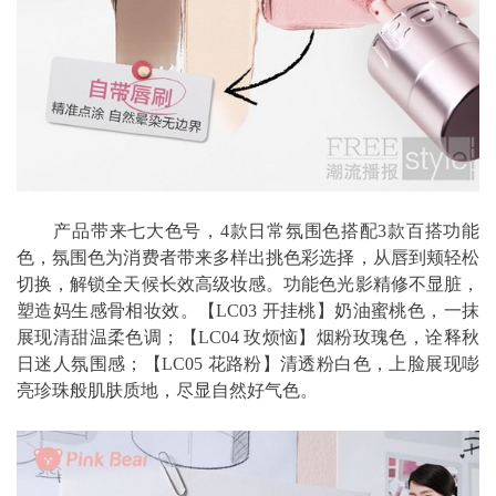
产品带来七大色号，4款日常氛围色搭配3款百搭功能
色，氛围色为消费者带来多样出挑色彩选择，从唇到颊轻松
切换，解锁全天候长效高级妆感。功能色光影精修不显脏，
塑造妈生感骨相妆效。【LC03 开挂桃】奶油蜜桃色，一抹
展现清甜温柔色调；【LC04 玫烦恼】烟粉玫瑰色，诠释秋
日迷人氛围感；【LC05 花路粉】清透粉白色，上脸展现嘭
亮珍珠般肌肤质地，尽显自然好气色。