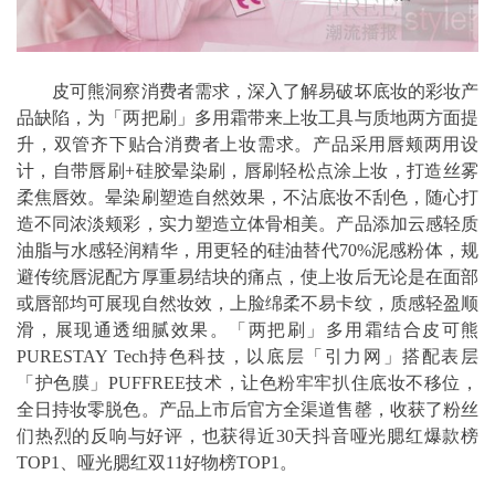
皮可熊洞察消费者需求，深入了解易破坏底妆的彩妆产
品缺陷，为「两把刷」多用霜带来上妆工具与质地两方面提
升，双管齐下贴合消费者上妆需求。产品采用唇颊两用设
计，自带唇刷+硅胶晕染刷，唇刷轻松点涂上妆，打造丝雾
柔焦唇效。晕染刷塑造自然效果，不沾底妆不刮色，随心打
造不同浓淡颊彩，实力塑造立体骨相美。产品添加云感轻质
油脂与水感轻润精华，用更轻的硅油替代70%泥感粉体，规
避传统唇泥配方厚重易结块的痛点，使上妆后无论是在面部
或唇部均可展现自然妆效，上脸绵柔不易卡纹，质感轻盈顺
滑，展现通透细腻效果。「两把刷」多用霜结合皮可熊
PURESTAY Tech持色科技，以底层「引力网」搭配表层
「护色膜」PUFFREE技术，让色粉牢牢扒住底妆不移位，
全日持妆零脱色。产品上市后官方全渠道售罄，收获了粉丝
们热烈的反响与好评，也获得近30天抖音哑光腮红爆款榜
TOP1、哑光腮红双11好物榜TOP1。