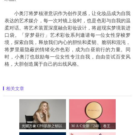
小奥汀将梦核潜意识作为创作灵感，让化妆品成为自我
表达的艺术媒介，每一次对镜上妆时，也是色彩与自我的温
柔对话。将艺术装置深度融合彩妆设计，将超现实梦境装进
口袋。「穿梦昼行」艺术彩妆系列邀请每一位女性穿梭梦
境，探索自我，释放我们内心的胆怯和柔韧、脆弱和混沌，
将梦里最隐蔽的情绪化作色彩，成为白昼前行的力量。同
时，小奥汀也鼓励每一位女性专注自我，自由尝试百变风
格，大胆创造属于自己的出线风格。
相关文章
光耀万象 CPB肌肤之钥以镜头记录妮可·基
M·A·C全新「24H」卷王金气垫中国首发 实