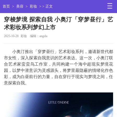
首页
>
美容
>
彩妆
> > 正文
穿梭梦境 探索自我 小奥汀「穿梦昼行」艺
术彩妆系列梦幻上市
2025-10-28
彩妆
编辑：angela
小奥汀推出「穿梦昼行」艺术彩妆系列，邀请新世代都
市女性，深入探索自我意识的艺术表达。这一次，小奥汀联
合艺术家蛮蛮鸟工作室，共同构建一个海中超现实梦境花
园，以梦中潜意识为灵感源头，将梦里最隐蔽的情绪化作色
彩，成为白昼前行的力量，自在穿行于现实与梦境之间，任
意探索自我。