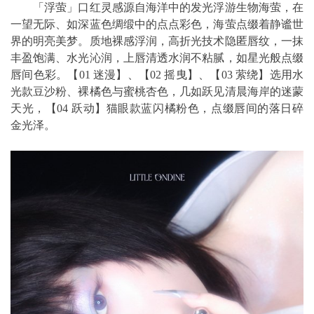
「浮萤」口红灵感源自海洋中的发光浮游生物海萤，在
一望无际、如深蓝色绸缎中的点点彩色，海萤点缀着静谧世
界的明亮美梦。质地裸感浮润，高折光技术隐匿唇纹，一抹
丰盈饱满、水光沁润，上唇清透水润不粘腻，如星光般点缀
唇间色彩。【01 迷漫】、【02 摇曳】、【03 萦绕】选用水
光款豆沙粉、裸橘色与蜜桃杏色，几如跃见清晨海岸的迷蒙
天光，【04 跃动】猫眼款蓝闪橘粉色，点缀唇间的落日碎
金光泽。