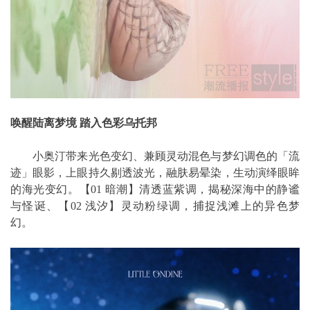
唤醒陆离梦境 踏入色彩乌托邦
小奥汀带来光色变幻、兼顾灵动混色与梦幻调色的「流
迹」眼影，上眼持久剔透波光，融肤易晕染，生动演绎眼眸
的海光变幻。【01 暗潮】清透蓝紫调，揭秘深海中的静谧
与怪诞、【02 浅汐】灵动粉绿调，捕捉浅滩上的异色梦
幻。