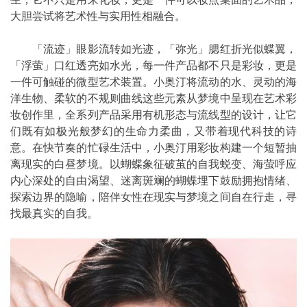
大胆尝试将艺术性与实用性相融合。
「流迹」眼影流转如光迹，「弥光」腮红折光似蝶翼，
「浮萤」口红透亮如水光，每一件产品都不只是彩妆，更是
一件可触碰的微型艺术装置。小奥汀将流动的水、灵动的海
洋生物、柔软的不规则曲线这些元素从梦境中呈现在艺术彩
妆创作里，全系列产品采⽤有机形态与流线型的设计，让它
们既有如极光般梦幻的生命力柔曲，又带着现代科技的诗
意。在快节奏的忙碌生活中，小奥汀用彩妆构建一个短暂抽
离现实的白昼梦境。以蝴蝶象征破茧的自我蜕变、海萤呼应
内心深处的自由渴望、迷离斑斓的蝴蝶埋下鼓励拥抱情绪、
探索边界的隐喻，陪伴女性在现实与梦境之间自在行走，寻
找最真实的自我。