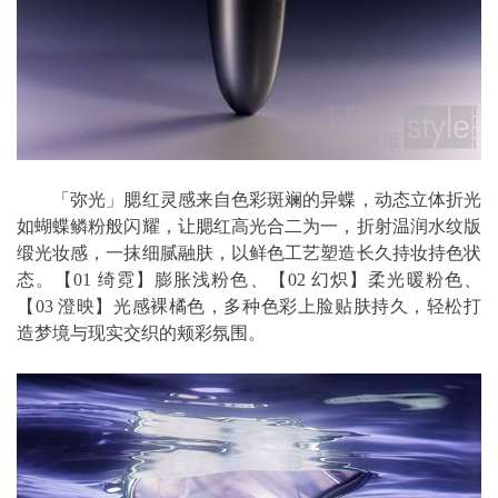
「弥光」腮红灵感来自色彩斑斓的异蝶，动态立体折光
如蝴蝶鳞粉般闪耀，让腮红高光合二为一，折射温润水纹版
缎光妆感，一抹细腻融肤，以鲜色工艺塑造长久持妆持色状
态。【01 绮霓】膨胀浅粉色、【02 幻炽】柔光暖粉色、
【03 澄映】光感裸橘色，多种色彩上脸贴肤持久，轻松打
造梦境与现实交织的颊彩氛围。