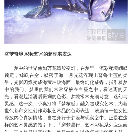
昼梦奇境 彩妆艺术的超现实表达
梦中的世界像如万花筒般变幻，在梦里，流彩秘境蝴蝶
蹁跹，鲸跃在空，蝶落于海，月光花浮现出普鲁士蓝的柔
晕，光影闪烁变成海萤冲破海面，最终幻化成蝶，指引着梦
中的我们。梦里的我们常常穿梭在白昼之中，看迷离的天
光，看潮起汹涌后斑斓的色彩。梦境常常充满诗意、迷幻与
灵感。这一次，小奥汀将「梦核感」融入超现实艺术，为新
世代都市女性创作彩妆艺术品的色彩表达，鼓励每一位女性
释放内心真实情绪，自在穿行于梦境与现实之中。正是在这
样的艺术灵感的指引下，「穿梦昼行」艺术彩妆系列应运而
生，它不只是用来化妆，更是一件可以妆点桌面的艺术品，