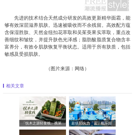
先进的技术结合天然成分研发的高效更新精华面霜，能
够有效深层滋养肌肤。迅速被吸收而不余残留。高效配方蕴
含保湿胜肽、天然金纽扣花萃取和吴茱萸果实萃取，重点改
善细纹和皱纹，并提升肤色光泽感；脂肪酸脂质复合物含丰
富养分，有效令肌肤恢复平衡状态。适用于所有肤质，包括
敏感及受损肌肤。
（图片来源：网络）
相关文章
「悦木之源轻食栈」携第四代菌菇水轻盈
超级B5火力「蓝」截乐园登陆长沙，理肤