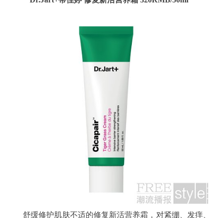
舒缓修护肌肤不适的修复新活营养霜，对紧绷、发痒、