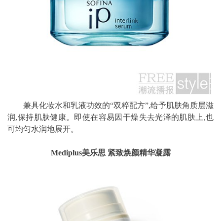
兼具化妆水和乳液功效的“双粹配方”,给予肌肤角质层滋
润,保持肌肤健康。即使在容易因干燥失去光泽的肌肤上,也
可均匀水润地展开。
Mediplus美乐思 紧致焕颜精华凝露