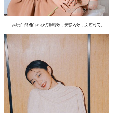
高腰百褶裙白衬衫优雅精致，安静内敛，文艺时尚。