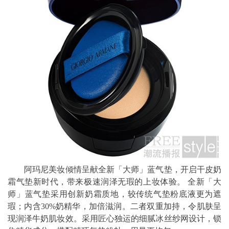
阿玛尼美妆倾情呈献全新「大师」蓝气垫，开启干皮奶
霜气垫新时代，带来极速润泽无瑕的上妆体验。 全新「大
师」蓝气垫采用创新奶霜质地，较传统气垫粉底液更为遮
瑕；内含30%奶精华，加倍滋润。二者双重加持，令肌肤呈
现润泽牛奶肌妆效。采用匠心独运的细腻冰丝纱网设计，锁