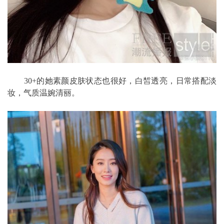
30+的她素颜皮肤状态也很好，白皙透亮，日常搭配淡
妆，气质温婉清丽。