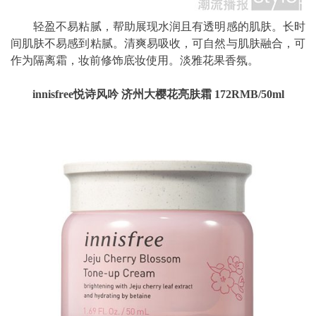
轻盈不易粘腻，帮助展现水润且有透明感的肌肤。长时
间肌肤不易感到粘腻。清爽易吸收，可自然与肌肤融合，可
作为隔离霜，妆前修饰底妆使用。淡雅花果香氛。
innisfree悦诗风吟 济州大樱花亮肤霜 172RMB/50ml