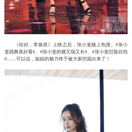
《你好，李焕英》上映之后，张小斐频上热搜。#张小
斐跳舞真好看#、#张小斐的腿又细又长#、#张小斐怼脸自拍
#……可以说，姐姐的魅力终于被大家挖掘出来了！