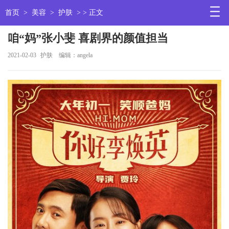
首页
>
美容
>
护肤
> > 正文
咱“妈”张小斐 喜剧界的颜值担当
2021-02-03
护肤
编辑：angela