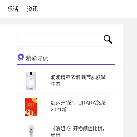
乐活
资讯
精彩导读
滴滴精萃浓缩 调节肌肤微
生态
红运开“莱”，URARA悠莱
2021新
《浪姐2》开播颜值比拼，
姐姐