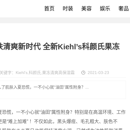
首页
时装
美容
娱乐
奢品
爽新时代 全新Kiehl’s科颜氏果冻
关键字：
Kiehl’s
,
科颜氏
,
果冻清爽高保湿霜
2021-03-23
肌肤入夏恐慌，一不小心就“油田”属性附身？...
慌，一不小心就“油田”属性附身？特别是在高温环境、工作
是“难上加难” ！不仅如此，黑头爆痘、毛孔粗大、肤色不