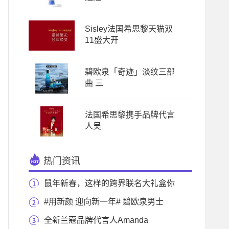
Sisley法国希思黎天猫双
11盛大开
碧欧泉「奇迹」淡纹三部
曲 三
法国希思黎携手品牌代言
人吴
热门资讯
鼠年新春，这样的跨界联名大礼盒你
一定不能错
#用新颜 迎向新一年# 碧欧泉男士
「蓝钻」精华助
全新兰蔻品牌代言人Amanda