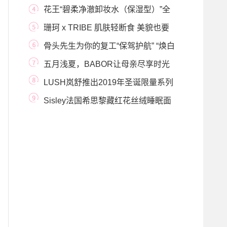
Seyfried
花王“碧柔净澈卸妆水（保湿型）”全
新包装新
珊珂 x TRIBE 肌肤轻断食 美貌也要
“饿”一下
骨头先生为你的复工“保驾护航” “焕白
+防晒”
五月浅夏，BABOR让母亲尽享时光
的温柔
LUSH岚舒推出2019年圣诞限量系列
（单品）
Sisley法国希思黎藏红花丝绒睡眠面
膜全新上市 探