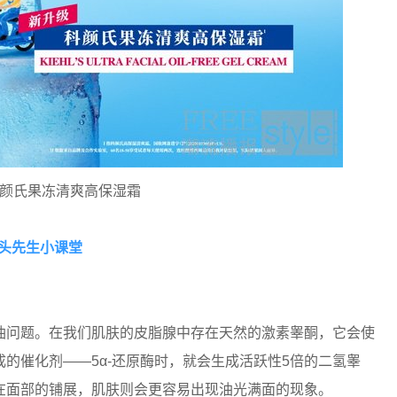
’s科颜氏果冻清爽高保湿霜
头先生小课堂
问题。在我们肌肤的皮脂腺中存在天然的激素睾酮，它会使
的催化剂——5α-还原酶时，就会生成活跃性5倍的二氢睾
在面部的铺展，肌肤则会更容易出现油光满面的现象。