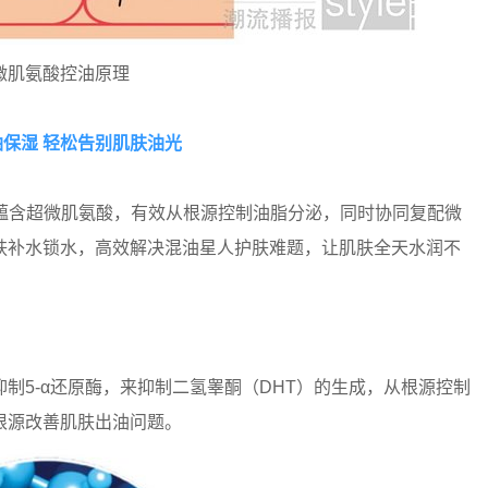
微肌氨酸控油原理
保湿 轻松告别肌肤油光
，蕴含超微肌氨酸，有效从根源控制油脂分泌，同时协同复配微
肤补水锁水，高效解决混油星人护肤难题，让肌肤全天水润不
制5-α还原酶，来抑制二氢睾酮（DHT）的生成，从根源控制
根源改善肌肤出油问题。