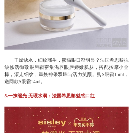
干燥缺水，细纹骤生，熊猫眼日渐明显？法国希思黎抗
皱修活御致眼唇霜密集滋养眼唇娇嫩肌肤，搭配按摩小金
棒，滚走细纹，重焕神采双眸与活力笑颜。购S眼霜15ml，
送同款S眼霜14ml。
5.一抹缎光 无瑕水润：法国希思黎魅惑口红