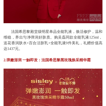
法国希思黎殿堂级明星单品全能乳液，焕活修护，温和
维稳，养出匀净弹润好肤质。购吴磊同款全能乳液125ml，
送花香润肤水+百合洁肤乳+全能乳液9件美礼，礼赠价值高
达1437元。
2.弹嫩澎润 一触即发：法国希思黎黑玫瑰焕采精华霜