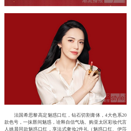
法国希思黎高定魅惑口红，钻石切割膏体，4大色系20
款色号，一抹唇间魅惑，诠释自信气场。购亚太区彩妆代言
人姚晨同款魅惑口红，享法式奢妆2件礼（魅惑口红、伊莎