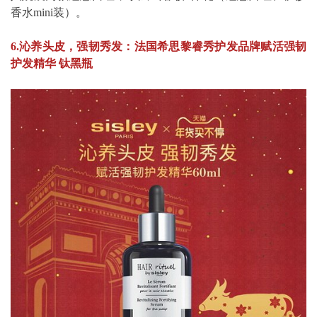
香水mini装）。
6.沁养头皮，强韧秀发：法国希思黎睿秀护发品牌赋活强韧
护发精华 钛黑瓶