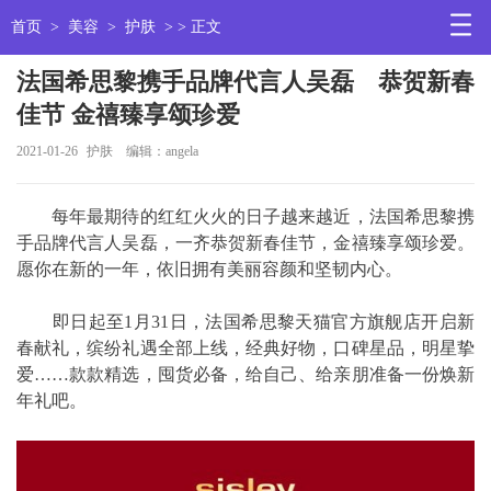
首页
>
美容
>
护肤
> > 正文
法国希思黎携手品牌代言人吴磊 恭贺新春
佳节 金禧臻享颂珍爱
2021-01-26
护肤
编辑：angela
每年最期待的红红火火的日子越来越近，法国希思黎携
手品牌代言人吴磊，一齐恭贺新春佳节，金禧臻享颂珍爱。
愿你在新的一年，依旧拥有美丽容颜和坚韧内心。
即日起至1月31日，法国希思黎天猫官方旗舰店开启新
春献礼，缤纷礼遇全部上线，经典好物，口碑星品，明星挚
爱……款款精选，囤货必备，给自己、给亲朋准备一份焕新
年礼吧。