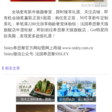
全场更有新年焕颜奢宠，限时臻享礼遇。关注店铺，即
有机会抽奖赢取正装S面霜；购任意正装，均可享新年定制
美礼；单笔满2280元加享御龄奢宠体验组；法国希思黎天猫
旗舰店年度钜献，即刻前往希思黎天猫旗舰店，Get明星同
款美颜，发现更多超值礼遇！
Sisley希思黎官方网站暨网上商城 www.sisley.com.cn
Sisley微信公众号: 法国希思黎SISLEY
相关文章
「悦木之源轻食栈」携第四代菌菇水轻盈
超级B5火力「蓝」截乐园登陆长沙，理肤