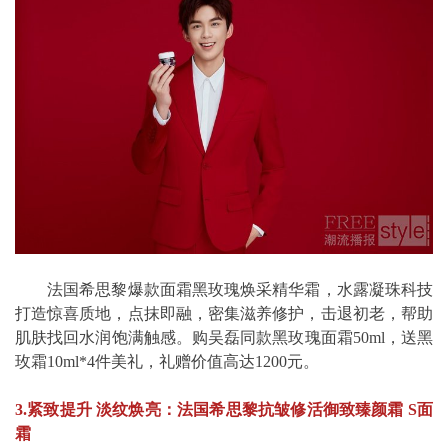
法国希思黎爆款面霜黑玫瑰焕采精华霜，水露凝珠科技
打造惊喜质地，点抹即融，密集滋养修护，击退初老，帮助
肌肤找回水润饱满触感。购吴磊同款黑玫瑰面霜50ml，送黑
玫霜10ml*4件美礼，礼赠价值高达1200元。
3.紧致提升 淡纹焕亮：法国希思黎抗皱修活御致臻颜霜 S面
霜