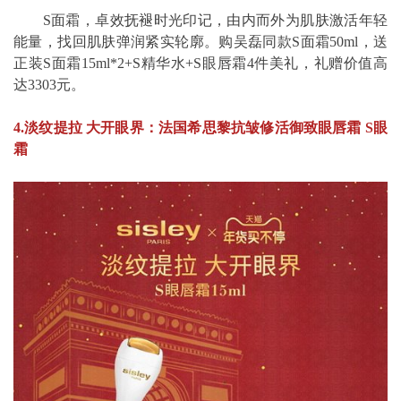
S面霜，卓效抚褪时光印记，由内而外为肌肤激活年轻
能量，找回肌肤弹润紧实轮廓。购吴磊同款S面霜50ml，送
正装S面霜15ml*2+S精华水+S眼唇霜4件美礼，礼赠价值高
达3303元。
4.淡纹提拉 大开眼界：法国希思黎抗皱修活御致眼唇霜 S眼
霜