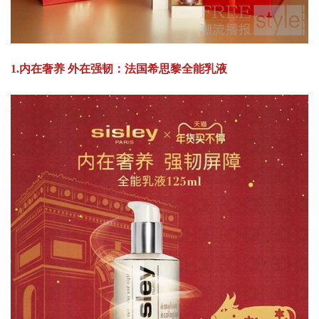
1.内在奢养 外在强韧：法国希思黎全能乳液