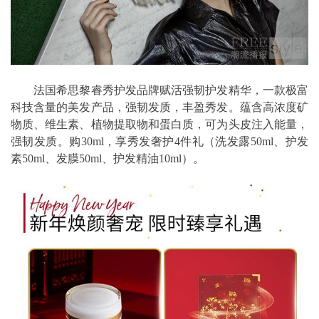
法国希思黎睿秀护发品牌赋活强韧护发精华，一款极富
科技含量的美发产品，强韧发质，丰盈秀发。蕴含高浓度矿
物质、维生素、植物提取物和蛋白质，可为头皮注入能量，
强韧发质。购30ml，享秀发奢护4件礼（洗发露50ml、护发
素50ml、发膜50ml、护发精油10ml）。