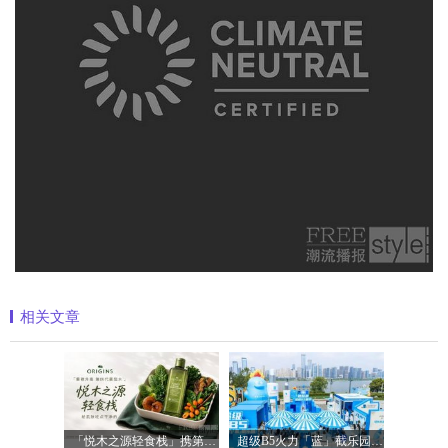
相关文章
「悦木之源轻食栈」携第四代菌菇水轻盈
超级B5火力「蓝」截乐园登陆长沙，理肤