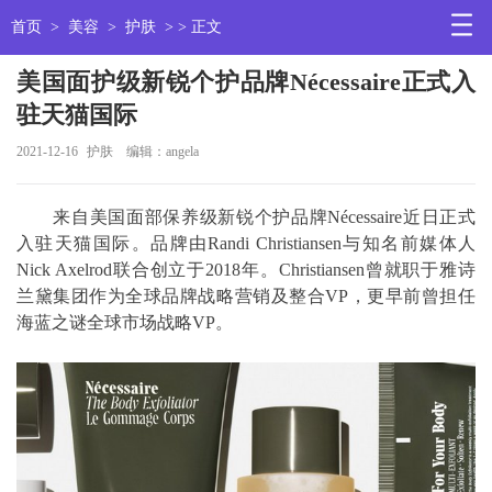
首页
>
美容
>
护肤
> > 正文
美国面护级新锐个护品牌Nécessaire正式入
驻天猫国际
2021-12-16
护肤
编辑：angela
来自美国面部保养级新锐个护品牌Nécessaire近日正式
入驻天猫国际。品牌由Randi Christiansen与知名前媒体人
Nick Axelrod联合创立于2018年。Christiansen曾就职于雅诗
兰黛集团作为全球品牌战略营销及整合VP，更早前曾担任
海蓝之谜全球市场战略VP。