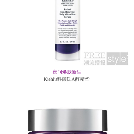
夜间焕肤新生
Kiehl’s科颜氏A醇精华