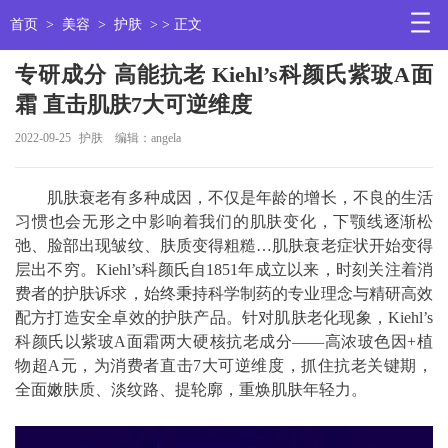
首页
>
美容
>
护肤
> > 正文
专研成分 高能抗老 Kiehl’s科颜氏紫玻A面
霜 直击肌肤7大可逆维度
2022-09-25
护肤
编辑：angela
肌肤衰老有多种成因，不仅是年龄的增长，不良的生活
习惯也会无形之中影响着我们的肌肤变化，下颚线逐渐松
弛、脸部出现皱纹、肤质变得粗糙…肌肤衰老症状开始变得
层出不穷。Kiehl’s科颜氏自1851年成立以来，时刻关注着消
费者的护肤诉求，始终秉持科学制药的专业理念与精研高效
配方打造安全卓效的护肤产品。针对肌肤老化现象，Kiehl’s
科颜氏以紫玻A面霜两大硬核抗老成分——高浓玻色因+植
物超A元，为消费者直击7大可逆维度，抓住抗老关键期，
全面嫩肤质、淡纹路、提轮廓，重焕肌肤年轻力。