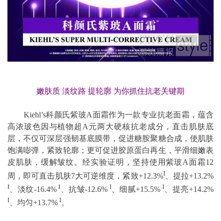
嫩肤质 淡纹路 提轮廓 为你抓住抗老关键期
Kiehl’s科颜氏紫玻A面霜作为一款专业抗老面霜，蕴含
高浓玻色因与植物超A元两大硬核抗老成分，直击肌肤底
层，不仅可深层强韧基底膜带，促进糖胺聚糖合成，使肌肤
饱满嘭弹，紧致轮廓；更可促进胶原蛋白再生，平滑细嫩表
皮肌肤，缓解皱纹。经实验证明，坚持使用紫玻A面霜12
I
周，即可直击肌肤7大可逆维度，紧致+12.3%
、提拉+13.2%
I
I
I
I
、淡纹-16.4%
、抗皱-12.6%
、细腻+15.5%
、提亮+14.2%
I
I
、均匀+13.7%
。