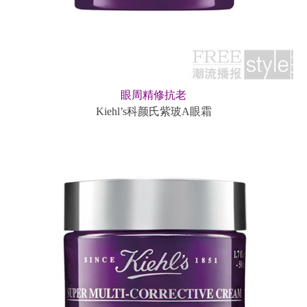
眼周精修抗老
Kiehl’s科颜氏紫玻A眼霜