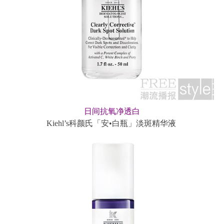
日间抗氧净透白
Kiehl’s科颜氏「安•白瓶」淡斑精华液