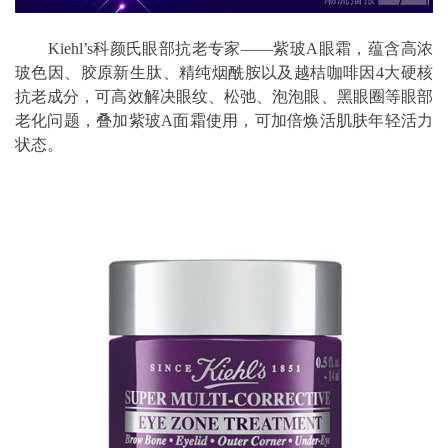
Kiehl’s科颜氏眼部抗老专家——紫玻A眼霜，蕴含高浓
玻色因、胶原新生肽、精纯烟酰胺以及越桔咖啡因4大硬核
抗老成分，可高效解决眼纹、松弛、泡泡眼、黑眼圈等眼部
老化问题，叠加紫玻A面霜使用，可加倍焕活肌肤年轻活力
状态。