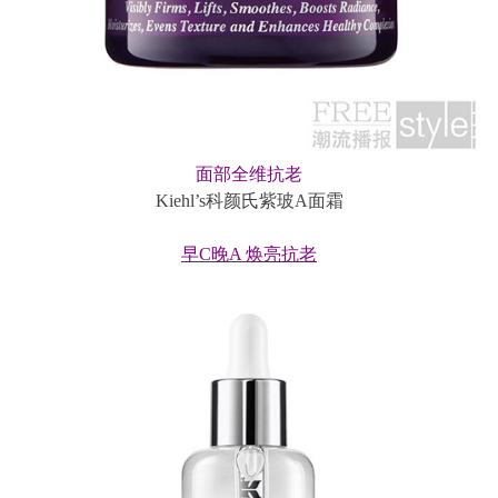
面部全维抗老
Kiehl’s科颜氏紫玻A面霜
早C晚A 焕亮抗老