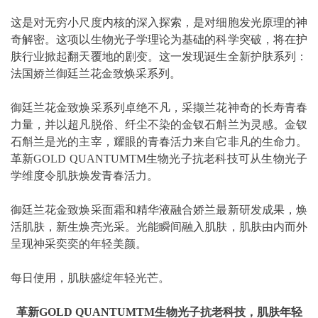
这是对无穷小尺度内核的深入探索，是对细胞发光原理的神
奇解密。这项以生物光子学理论为基础的科学突破，将在护
肤行业掀起翻天覆地的剧变。这一发现诞生全新护肤系列：
法国娇兰御廷兰花金致焕采系列。
御廷兰花金致焕采系列卓绝不凡，采撷兰花神奇的长寿青春
力量，并以超凡脱俗、纤尘不染的金钗石斛兰为灵感。金钗
石斛兰是光的主宰，耀眼的青春活力来自它非凡的生命力。
革新GOLD QUANTUMTM生物光子抗老科技可从生物光子
学维度令肌肤焕发青春活力。
御廷兰花金致焕采面霜和精华液融合娇兰最新研发成果，焕
活肌肤，新生焕亮光采。光能瞬间融入肌肤，肌肤由内而外
呈现神采奕奕的年轻美颜。
每日使用，肌肤盛绽年轻光芒。
革新GOLD QUANTUMTM生物光子抗老科技，肌肤年轻