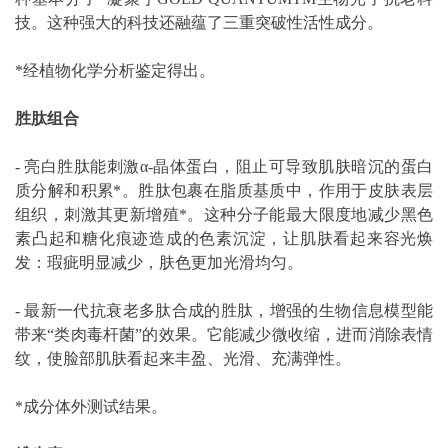
技。这种强大的科技还融蕴了三重突破性活性成分。
*经植物化学分析鉴定得出。
胜肽组合
- 亮白胜肽能刺激α-晶体蛋白，阻止可导致肌肤暗沉的蛋白
质分解和积累*。胜肽包裹在脂质基质中，作用于皮肤表层
组织，刺激其更新增殖*。这种分子能最大限度地减少黑色
素凸起和糖化痕迹造成的色素沉淀，让肌肤看起来容光焕
发：瑕疵明显减少，肤色更加光滑均匀。
- 最新一代抗衰老多肽合成的胜肽，增强的生物信息模型能
带来“类肉毒杆菌”的效果。它能减少微收缩，进而消除表情
纹，使脸部肌肤看起来丰盈、光滑、充满弹性。
*成分体外测试结果。