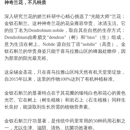
神奇兰花，不凡特质
深入研究兰花的娇兰科研中心精心挑选了“光能大师”兰花：
金钗石斛兰。这种神奇兰花的花朵雍容华贵、冰清玉洁。它
的拉丁名为Dendrobium nobile，取自其在自然的生存方式：
Dendrobium由希腊文"dendron"（树）和"bios"（生）组成，
意为生活在树上。Nobile 源自拉丁语"nobilis"（高贵）。金
钗石斛兰的华贵身姿只能于喜马拉雅山区的峰巅处瞻仰，因
为那里的阳光最充裕。
这朵锡金圣花，只在喜马拉雅山区纯天然有机天堂里绽放，
自2015年以来，这里的作物100%达到了有机种植标准。
金钗石斛兰的显著特点在于其花瓣的臻纯白色和花心的黄色
光芒。它在树上（树生植株）和岩石上（石生植株）同样生
长良好，能汲取到生长所需的植物营养素。
金钗石斛兰疗功显著，是传统中药里常用的50种药用石斛之
一，尤以生津、滋阴、清热、抗菌功效著称。