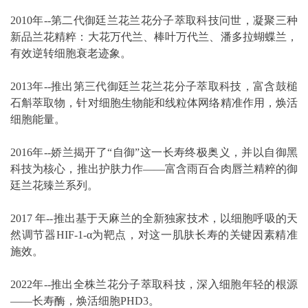
2010年--第二代御廷兰花兰花分子萃取科技问世，凝聚三种
新品兰花精粹：大花万代兰、棒叶万代兰、潘多拉蝴蝶兰，
有效逆转细胞衰老迹象。
2013年--推出第三代御廷兰花兰花分子萃取科技，富含鼓槌
石斛萃取物，针对细胞生物能和线粒体网络精准作用，焕活
细胞能量。
2016年--娇兰揭开了“自御”这一长寿终极奥义，并以自御黑
科技为核心，推出护肤力作——富含雨百合肉唇兰精粹的御
廷兰花臻兰系列。
2017 年--推出基于天麻兰的全新独家技术，以细胞呼吸的天
然调节器HIF-1-α为靶点，对这一肌肤长寿的关键因素精准
施效。
2022年--推出全株兰花分子萃取科技，深入细胞年轻的根源
——长寿酶，焕活细胞PHD3。