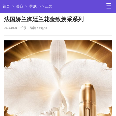
首页
>
美容
>
护肤
> > 正文
法国娇兰御廷兰花金致焕采系列
2024-01-09
护肤
编辑：angela