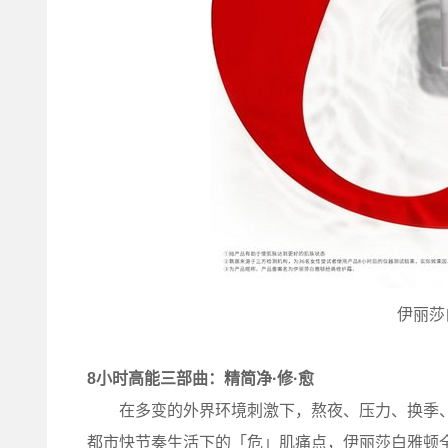
伊丽莎
8
小时高能三部曲：精简净·修·愈
在多变的外界环境刺激下，熬夜、压力、换季、空
都市快节奏生活下的「危」肌痛点，伊丽莎白雅顿全新