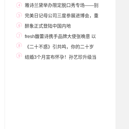
点
雅诗兰黛举办限定脱口秀专场——别
「胶」虑 没
完美日记母公司三度参展进博会，重
磅发布“逸
醉象正式登陆中国内地
fresh馥蕾诗携手品牌大使张晚意 以
至臻至纯矜贵
《二十不惑》引共鸣，你的二十岁
“惑”了吗？
结婚3个月宣布怀孕！孙艺珍升级当
妈