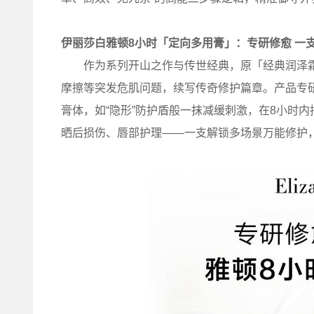
伊丽莎白雅顿8小时「定向多用膏」：专研修愈 一
作为系列开山之作与传世经典，原「经典润泽霜
摩擦等突发危肌问题，续写传奇修护篇章。产品专
膏体，如“隐形”防护盾般一抹减缓刺激，在8小时
晒后损伤、唇部护理——一支解锁多场景万能修护