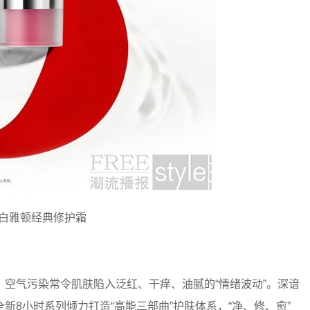
白雅顿经典修护霜
气污染常令肌肤陷入泛红、干痒、油腻的“情绪波动”。深谙
8小时系列倾力打造“高能三部曲”护肤体系，“净、修、愈”