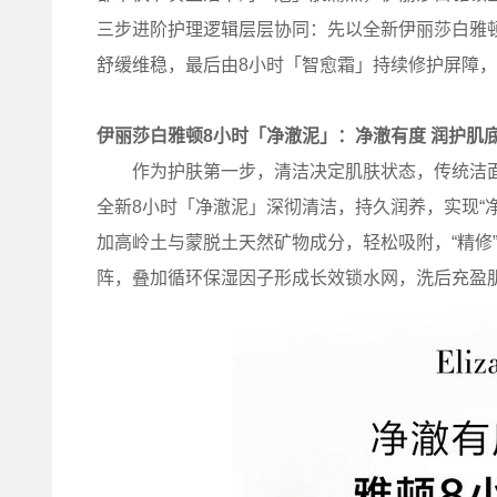
三步进阶护理逻辑层层协同：先以全新伊丽莎白雅
舒缓维稳，最后由8小时「智愈霜」持续修护屏障
伊丽莎白雅顿8小时「净澈泥」：净澈有度 润护肌
作为护肤第一步，清洁决定肌肤状态，传统洁面
全新8小时「净澈泥」深彻清洁，持久润养，实现“
加高岭土与蒙脱土天然矿物成分，轻松吸附，“精修
阵，叠加循环保湿因子形成长效锁水网，洗后充盈