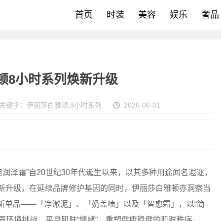
首页
时装
美容
娱乐
奢品
顿8小时系列焕新升级
关键字：
伊丽莎白雅顿
,
8小时系列
2026-06-01
泽霜”自20世纪30年代诞生以来，以其多种用途闻名遐迩，
焕新升级，在延续品牌修护基因的同时，伊丽莎白雅顿亦洞察当
全新单品——「净澈泥」、「奶盖喷」以及「智愈霜」，以“简
界环境挑战，平息肌肤“情绪”，重塑健康稳健的肌肤秩序。