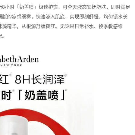
8小时「奶盖喷」极速护愈，可全天液态安抚舒肤，即时满足
细腻的凉感细雾，快速渗入肌底，实现即刻舒缓、均匀锁水长
球藻精华，从根源舒缓褪红。无论是日常补水、换季敏感维
配。