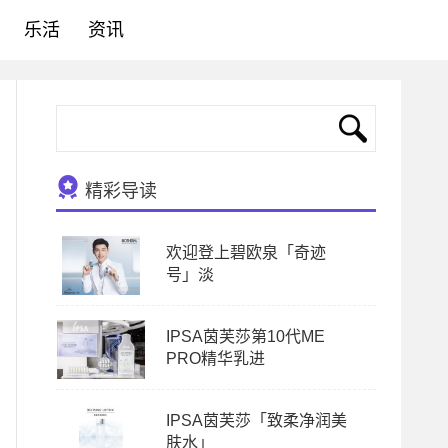
乐活
资讯
精彩导读
欢迎登上碧欧泉「奇迹
号」淡
IPSA茵芙莎第10代ME
PRO精华乳进
IPSA茵芙莎「致柔净润美
肤水」