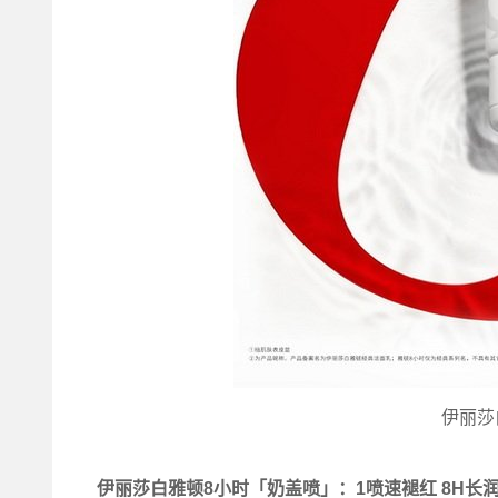
伊丽莎
伊丽莎白
雅顿8小时「奶盖喷」：1喷速褪红 8H长