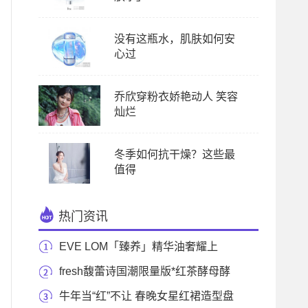
没有这瓶水，肌肤如何安
心过
乔欣穿粉衣娇艳动人 笑容
灿烂
冬季如何抗干燥？这些最
值得
热门资讯
EVE LOM「臻养」精华油奢耀上
市，尽享肌肤SPA级滋
fresh馥蕾诗国潮限量版*红茶酵母酵
萃精华液 硬核
牛年当“红”不让 春晚女星红裙造型盘