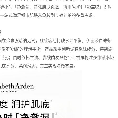
顿8小时「净澈泥」净化肌肤负担，再用8小时「奶盖喷」即时
，一站式满足都市肌肤从急救到长效养护的多重需求。
底
在追求强清洁力时，往往容易打破水油平衡。伊丽莎白雅顿
净澈不紧绷”的理想平衡。产品采用创新泥转泡沫成分，特别添
”毛孔；同时依托甘油、乳酸菌发酵物与辛甘醇构建多维锁水矩
肌底水分、柔润滑质，真正实现净澈有度。