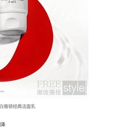
白雅顿经典洁面乳
润泽