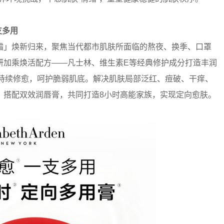
支多用
」焕新归来，聚焦当代都市肌肤所面临的熬夜、换季、口罩
研加乘焕活配方——凡士林、维生素E等经典修护成分打造丰润
内持续修愈，呵护脆弱肌底。解决肌肤局部泛红、痘破、干痒、
，搭配双效润唇膏，共同打造8小时高能家族，实现定向愈肤。