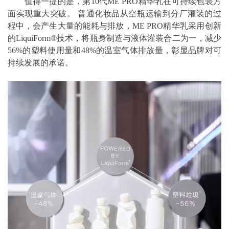
值得一提的是，第10代ME PRO精华乳在可持续包装方
面实现重大突破。 普通化妆品从空瓶运输到分厂灌装的过
程中，会产生大量的能耗与排放，ME PRO精华乳采用创新
的LiquiForm®技术，将瓶身制造与液体灌装合二为一，减少
56%的塑料使用量和48%的温室气体排放量，彰显品牌对可
持续发展的承诺。