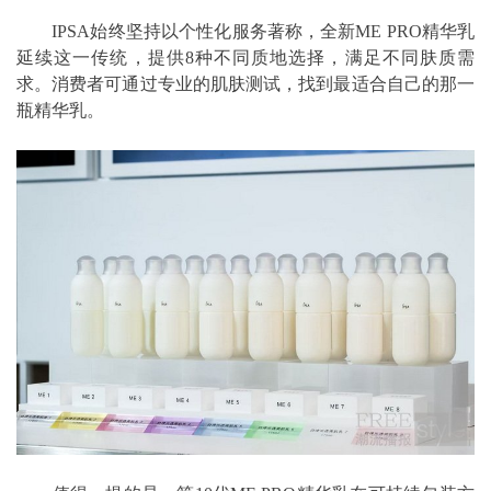
IPSA始终坚持以个性化服务著称，全新ME PRO精华乳
延续这一传统，提供8种不同质地选择，满足不同肤质需
求。消费者可通过专业的肌肤测试，找到最适合自己的那一
瓶精华乳。