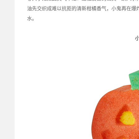
油先交织成难以抗拒的清新柑橘香气，小鬼再在爆
水。