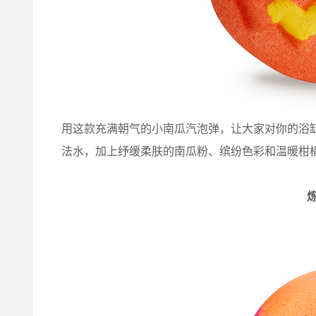
用这款充满朝气的小南瓜汽泡弹，让大家对你的浴
法水，加上纾缓柔肤的南瓜粉、缤纷色彩和温暖柑