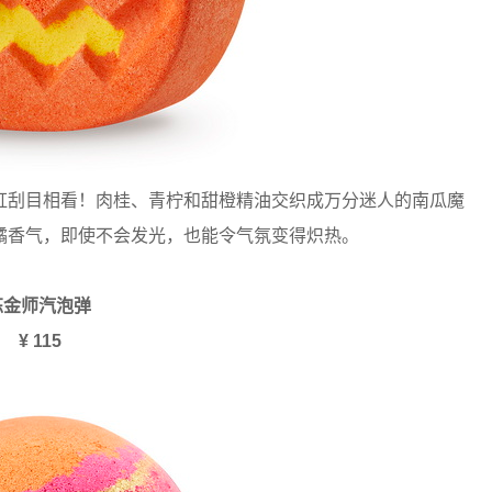
缸刮目相看！肉桂、青柠和甜橙精油交织成万分迷人的南瓜魔
橘香气，即使不会发光，也能令气氛变得炽热。
炼金师汽泡弹
¥ 115