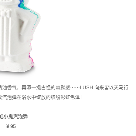
油香气，再添一撮古怪的幽默感⋯⋯LUSH 向来皆以天马行
款汽泡弹在浴水中绽放的缤纷彩虹色泽！
虹小鬼汽泡弹
¥ 95