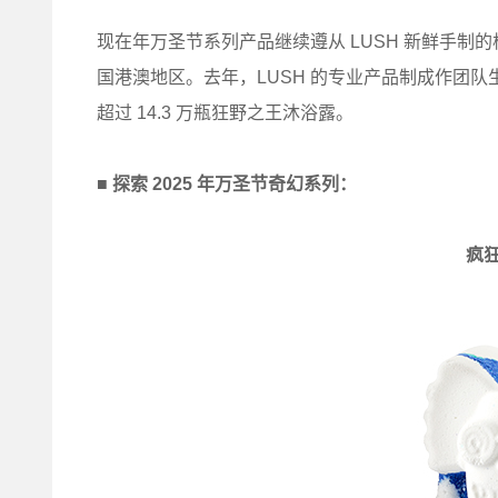
现在年万圣节系列产品继续遵从 LUSH 新鲜手
国港澳地区。去年，LUSH 的专业产品制成作团队生产
超过 14.3 万瓶狂野之王沐浴露。
■ 探索 2025 年万圣节奇幻系列：
疯