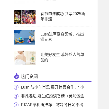
春节申遗成功 共享2025新
年非遗
Lush进军健身领域，推出
镁元素
让美好发生 菲婷丝人气单
品约
热门资讯
Lush 与小羊肖恩 展开惊喜合作，“ 小
羊肖恩 x
非凡邂逅 娇兰红愿淡香精（灵蛇运金
限量版）
RIZAP莱札谱推荐—寒冷冬日足不出