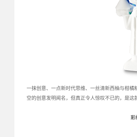
一抹创意、一点新时代思维、一丝清新西柚与柑橘精
空的创意发明闻名，但真正令人惊叹不已的，是这
彩