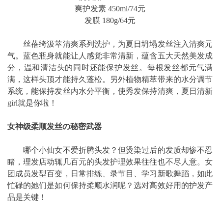
爽护发素 450ml/74元
发膜 180g/64元
丝蓓绮汲萃清爽系列洗护，为夏日坍塌发丝注入清爽元
气。蓝色瓶身就能让人感觉非常清新，蕴含五大天然美发成
分，温和清洁头的同时还能保护发丝。每根发丝都元气满
满，这样头顶才能持久蓬松。另外植物精萃带来的水分调节
系统，能保持发丝内水分平衡，使秀发保持清爽，夏日清新
girl就是你啦！
女神级柔顺发丝の秘密武器
哪个小仙女不爱折腾头发？但烫染过后的发质却惨不忍
睹，理发店动辄几百元的头发护理效果往往也不尽人意。女
团成员发型百变，日常排练、录节目、学习新歌舞蹈，如此
忙碌的她们是如何保持柔顺水润呢？选对高效好用的护发产
品是关键！