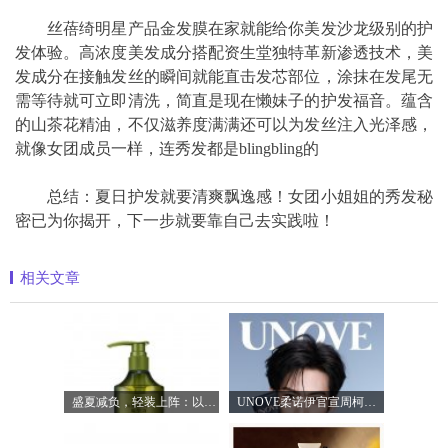
丝蓓绮明星产品金发膜在家就能给你美发沙龙级别的护
发体验。高浓度美发成分搭配资生堂独特革新渗透技术，美
发成分在接触发丝的瞬间就能直击发芯部位，涂抹在发尾无
需等待就可立即清洗，简直是现在懒妹子的护发福音。蕴含
的山茶花精油，不仅滋养度满满还可以为发丝注入光泽感，
就像女团成员一样，连秀发都是blingbling的
总结：夏日护发就要清爽飘逸感！女团小姐姐的秀发秘
密已为你揭开，下一步就要靠自己去实践啦！
相关文章
盛夏减负，轻装上阵：以臻品好物焕新生
UNOVE柔诺伊官宣周柯宇成为品牌护发代言