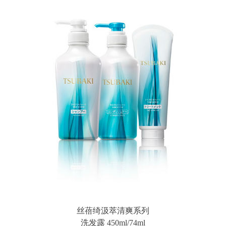
丝蓓绮汲萃清爽系列
洗发露 450ml/74ml