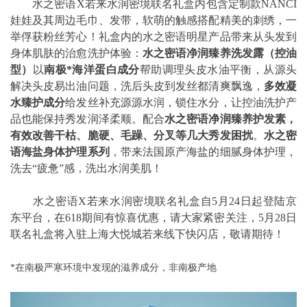
水之密语X若来水润密境联名礼盒内包含定制款NANCI
娃娃及其周边毛巾、发带，软萌的触感搭配精美的刺绣，一
举俘获粉丝芳心！礼盒内的水之密语明星产品带来从头发到
身体肌肤的治愈洗护体验：
水之密语净润臻养洗发露（控油
型）
以
南极*海洋蛋白成分
帮助调理头皮水油平衡，从源头
解决头皮易出油问题，洗后头皮到发丝都清爽飘逸，
多效凝
水臻护成分
给发丝补充源源水润，锁住水分，让控油洗护产
品也能保持秀发润泽柔顺。配合
水之密语净润臻养护发素，
有效改善干枯、脆硬、毛躁、分叉等几大秀发困扰
。
水之密
语海盐身体护理系列
，带来法国原产海盐的细腻身体护理，
洗去“疲惫”感，洗出水润美肌！
水之密语X若来水润密境联名礼盒自5月24日起登陆京
东平台，在618期间有惊喜优惠，请大家紧密关注，5月28日
联名礼盒将入驻上海大悦城若来线下快闪店，敬请期待！
*在南极严寒环境中发现的滋养成分，非南极产地