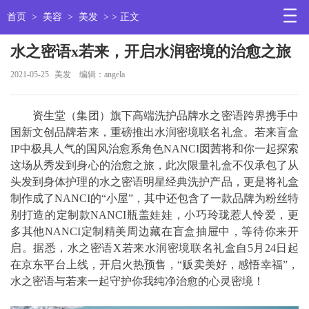
首页
>
美容
>
美发
> > 正文
水之密语x若来，开启水润密境的治愈之旅
2021-05-25
美发
编辑：angela
资生堂（集团）旗下高端洗护品牌水之密语跨界携手中
国新文创品牌若来，重磅推出水润密境联名礼盒。若来盲盒
IP中极具人气的国风治愈系角色NANCI囡茜将和你一起探索
这场从秀发到身心的治愈之旅，此次限量礼盒不仅承包了从
头发到身体护理的水之密语明星经典洗护产品，更是将礼盒
制作成了NANCI的“小屋”，其中还包含了一款品牌为粉丝特
别打造的定制款NANCI瓶盖娃娃，小巧玲珑惹人怜爱，更
多其他NANCI定制精美周边藏在盲盒抽屉中，等待你来开
启。据悉，水之密语X若来水润密境联名礼盒自5月24日起
在京东平台上线，开启火热预售，“贩卖美好，感悟幸福”，
水之密语与若来一起守护你我纯净治愈的心灵密境！