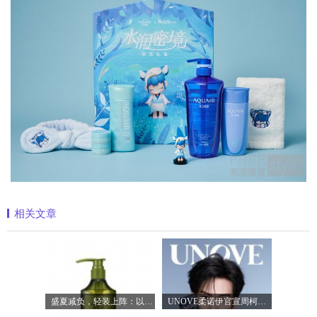
相关文章
盛夏减负，轻装上阵：以臻品好物焕新生
UNOVE柔诺伊官宣周柯宇成为品牌护发代言