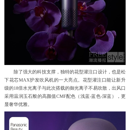
除了强大的科技支撑，独特的花型灌注口设计，也是松
下花芯MAX护发吹风机的一大亮点。花型灌注口能让新升
级的18倍水光离子与此次搭载的御光离子不易吹散，出风口
采用温润玉石般的高颜值CMF配色（浅蓝-蓝色-深蓝），更
显奢华优雅。