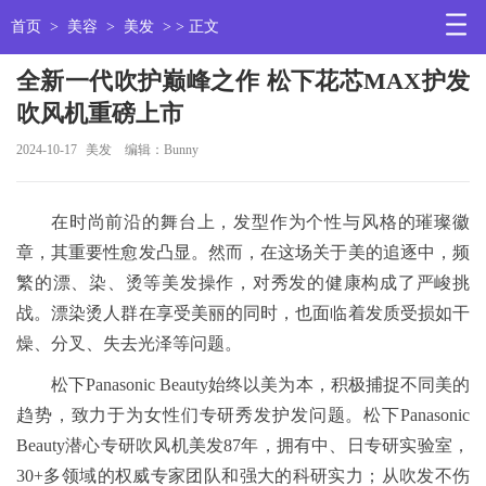
首页
>
美容
>
美发
> > 正文
全新一代吹护巅峰之作 松下花芯MAX护发
吹风机重磅上市
2024-10-17
美发
编辑：Bunny
在时尚前沿的舞台上，发型作为个性与风格的璀璨徽
章，其重要性愈发凸显。然而，在这场关于美的追逐中，频
繁的漂、染、烫等美发操作，对秀发的健康构成了严峻挑
战。漂染烫人群在享受美丽的同时，也面临着发质受损如干
燥、分叉、失去光泽等问题。
松下Panasonic Beauty始终以美为本，积极捕捉不同美的
趋势，致力于为女性们专研秀发护发问题。松下Panasonic
Beauty潜心专研吹风机美发87年，拥有中、日专研实验室，
30+多领域的权威专家团队和强大的科研实力；从吹发不伤