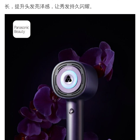
长，提升头发亮泽感，让秀发持久闪耀。