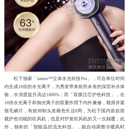
松下独家「nanoe™立体水光科技Pro」，可在单位时间
内生成18倍的水光离子，为秀发带来前所未有的深层补水体
验，水润度提升高达1800%；而「双驱注芯护色科技」，在
18倍水光离子和御光离子的双重作用下内外兼修，顺滑并紧
致毛鳞片，有效抑制头发褪色长达8周，为松下国内首款搭
载护色功能的吹风机，也是对护发吹风机的又一次颠覆；此
外，独有的「智能温控流光科技」，能自动调整冷暖风时