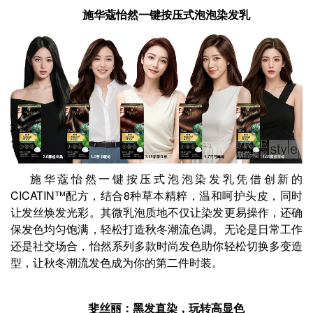
施华蔻怡然一键按压式泡泡染发乳
施华蔻怡然一键按压式泡泡染发乳凭借创新的
CICATIN™配方，结合8种草本精粹，温和呵护头皮，同时
让发丝焕发光彩。其微乳泡质地不仅让染发更易操作，还确
保发色均匀饱满，轻松打造秋冬潮流色调。无论是日常工作
还是社交场合，怡然系列多款时尚发色助你轻松切换多变造
型，让秋冬潮流发色成为你的第二件时装。
斐丝丽：黑发直染，玩转高显色