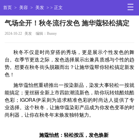
首页
>
美容
>
美发
> > 正文
气场全开！秋冬流行发色 施华蔻轻松搞定
2024-10-22
美发
编辑：Bunny
秋冬不仅是时尚穿搭的秀场，更是展示个性发色的舞
台。在季节更迭之际，发色选择展示出兼具质感与个性的趋
势。想要在秋冬街头脱颖而出？让施华蔻帮你轻松搞定新发
色！
施华蔻怡然重磅推出一按染新品，染发大事轻松一按就
能搞定；斐丝丽全新上市四款潮流新色，助你玩转炫酷炫酷
色彩；IGORA伊采则为追求精准色彩的时尚达人提供了专
业选择。这个秋冬，让施华蔻染彩产品成为你发色变革的时
尚利器，让你在秋冬年末焕发独特魅力。
施蔻怡然：轻松按压，发色焕新