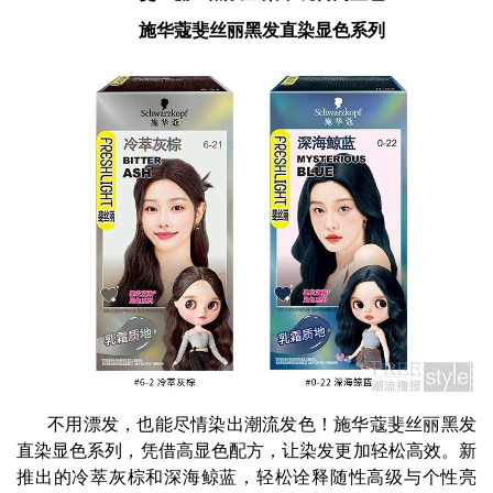
施华蔻斐丝丽黑发直染显色系列
不用漂发，也能尽情染出潮流发色！施华蔻斐丝丽黑发
直染显色系列，凭借高显色配方，让染发更加轻松高效。新
推出的冷萃灰棕和深海鲸蓝，轻松诠释随性高级与个性亮